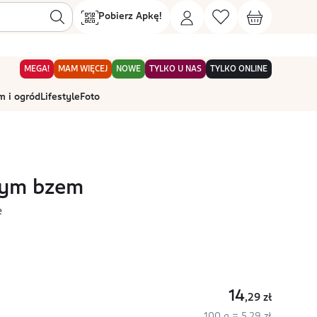
Pobierz Apkę!
MEGA!
MAM WIĘCEJ
NOWE
TYLKO U NAS
TYLKO ONLINE
 i ogród
Lifestyle
Foto
nym bzem
e
14
,29
zł
100 g = 5,29 zł