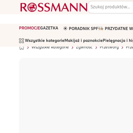
PROMOCJE
GAZETKA
☀️ PORADNIK SPF
🧑🏻‍🍳 PRZYDATNE
Wszystkie kategorie
Makijaż i paznokcie
Pielęgnacja i h
Wszystkie kategorie
Żywność
Przetwory
Prz