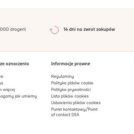
0
%
0
%
0
%
0
%
000 drogerii
14 dni na zwrot zakupów
0
%
Sortowanie wg
data: od najnowszej
ze oznaczenia
Informacje prawne
we
Regulaminy
ga
Polityka plików
cookie
 więcej
Polityka prywatności
agamy jak umiemy
Lista plików
cookies
Ustawienia plików
cookies
Punkt kontaktowy/
Point
of contact DSA