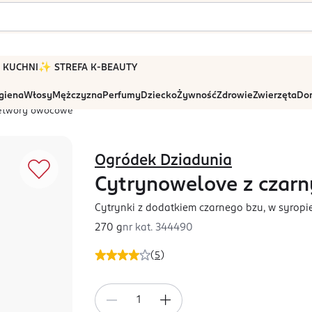
 W KUCHNI
✨ STREFA K-BEAUTY
igiena
Włosy
Mężczyzna
Perfumy
Dziecko
Żywność
Zdrowie
Zwierzęta
Dom
etwory owocowe
Ogródek Dziadunia
Cytrynowelove z czar
Cytrynki z dodatkiem czarnego bzu, w syropi
270 g
nr kat.
344490
(
5
)