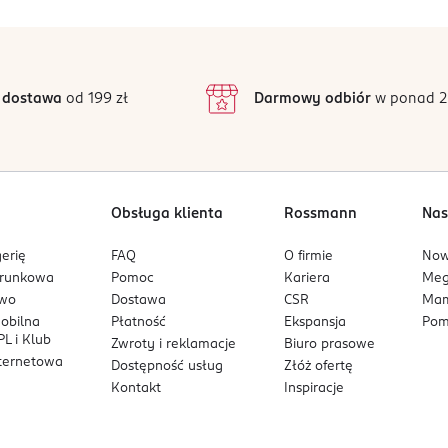
5
4
/5
4
3
5 opinii
 podstawie
inie są zweryfikowane zakupem.
2
 dostawa
od 199 zł
Darmowy odbiór
w ponad 2
1
Obsługa klienta
Rossmann
Nas
erię
FAQ
O firmie
No
arunkowa
Pomoc
Kariera
Me
owo
Dostawa
CSR
Mam
mobilna
Płatność
Ekspansja
Pom
L i Klub
Zwroty i reklamacje
Biuro prasowe
nternetowa
Dostępność usług
Złóż ofertę
Kontakt
Inspiracje