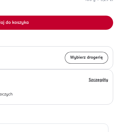
aj do koszyka
Wybierz drogerię
Szczegóły
oczych