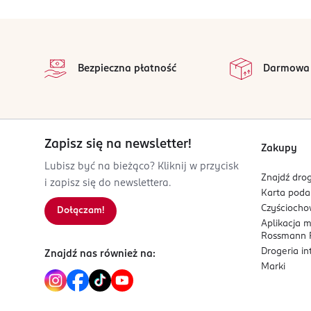
42-110
Sól:
0 g
Wąsosz Dolny
stopka
katarzyna_slusarczyk@premiumfoodsgroup.pro
na
Wszystkie op
693055035
Bezpieczna płatność
Darmowa
PL-Polska
Kod EAN
5 907631 201255
Zapisz się na newsletter!
Zakupy
Lubisz być na bieżąco? Kliknij w przycisk
Znajdź drog
i zapisz się do newslettera.
Karta pod
Czyścioch
Dołączam!
Aplikacja 
Rossmann P
Drogeria i
Znajdź nas również na:
Marki