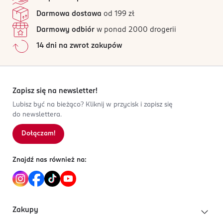
OSTRZEŻENIA DOTYCZĄCE BEZPIECZEŃSTWA
24 opinii
na podstawie
Darmowa dostawa
od 199 zł
Sposób użycia, dawkowanie, przeciwskazania w
Wszystkie opinie są zweryfikowane zakupem.
załączonej ulotce.
Darmowy odbiór
w ponad 2000 drogerii
Jak działają opinie?
14 dni na zwrot zakupów
PRODUCENT/PODMIOT ODPOWIEDZIALNY
5
0
%
Capeypharma sp. z o.o.
4
0
%
ul. Klaudyny 28C
3
0
%
01-684 Warszawa
2
0
%
Zapisz się na newsletter!
1
0
%
Kod EAN
Lubisz być na bieżąco? Kliknij w przycisk i zapisz się
do newslettera.
5 902020 672166
Dołączam!
Sortowanie wg
data: od najnowszej
Znajdź nas również na:
Zakupy