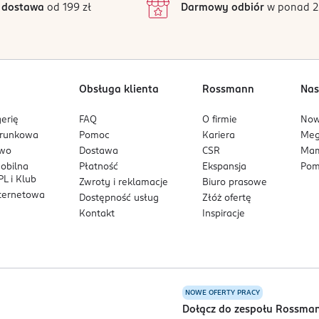
 dostawa
od 199 zł
Darmowy odbiór
w ponad 2
1
Obsługa klienta
Rossmann
Nas
erię
FAQ
O firmie
No
arunkowa
Pomoc
Kariera
Me
owo
Dostawa
CSR
Mam
mobilna
Płatność
Ekspansja
Pom
L i Klub
Zwroty i reklamacje
Biuro prasowe
nternetowa
Dostępność usług
Złóż ofertę
Kontakt
Inspiracje
NOWE OFERTY PRACY
a
Dołącz do zespołu Rossma