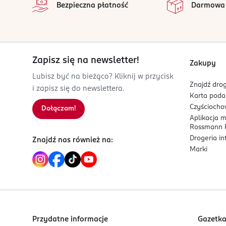
Bezpieczna płatność
Darmowa
FR-Francja
Kod EAN
3 052503 612133
Zapisz się na newsletter!
Zakupy
Lubisz być na bieżąco? Kliknij w przycisk
Znajdź drog
i zapisz się do newslettera.
Karta pod
Czyścioch
Dołączam!
Aplikacja 
Rossmann P
Drogeria i
Znajdź nas również na:
Marki
Przydatne informacje
Gazetk