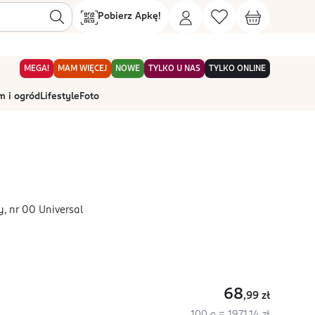
Pobierz Apkę!
MEGA!
MAM WIĘCEJ
NOWE
TYLKO U NAS
TYLKO ONLINE
 i ogród
Lifestyle
Foto
y, nr 00 Universal
68
,99
zł
100 g = 1971,14 zł