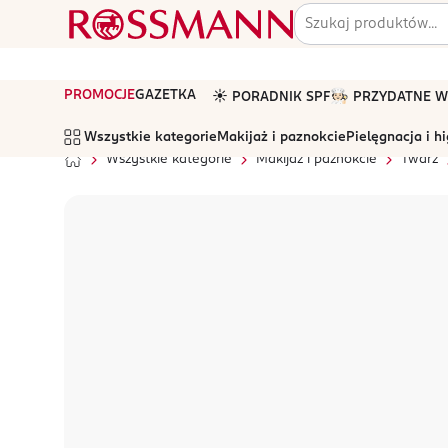
PROMOCJE
GAZETKA
☀️ PORADNIK SPF
🧑🏻‍🍳 PRZYDATNE
Wszystkie kategorie
Makijaż i paznokcie
Pielęgnacja i h
Wszystkie kategorie
Makijaż i paznokcie
Twarz