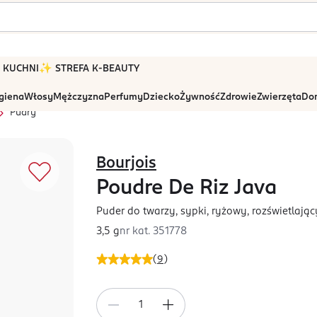
 W KUCHNI
✨ STREFA K-BEAUTY
igiena
Włosy
Mężczyzna
Perfumy
Dziecko
Żywność
Zdrowie
Zwierzęta
Dom
Pudry
Bourjois
Poudre De Riz Java
Puder do twarzy, sypki, ryżowy, rozświetlając
3,5 g
nr kat.
351778
(
9
)