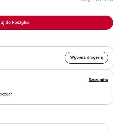
aj do koszyka
Wybierz drogerię
Szczegóły
oczych