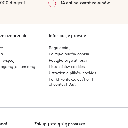
000 drogerii
14 dni na zwrot zakupów
0
%
Sortowanie wg
data: od najnowszej
ze oznaczenia
Informacje prawne
we
Regulaminy
ga
Polityka plików
cookie
 więcej
Polityka prywatności
agamy jak umiemy
Lista plików
cookies
Ustawienia plików
cookies
Punkt kontaktowy/
Point
of contact DSA
nna!
Zakupy stają się prostsze