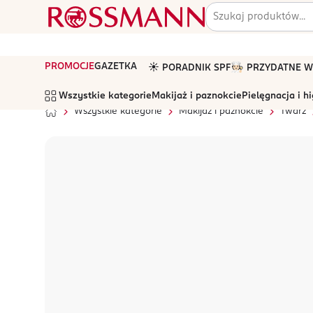
PROMOCJE
GAZETKA
☀️ PORADNIK SPF
🧑🏻‍🍳 PRZYDATNE
Wszystkie kategorie
Makijaż i paznokcie
Pielęgnacja i h
Wszystkie kategorie
Makijaż i paznokcie
Twarz