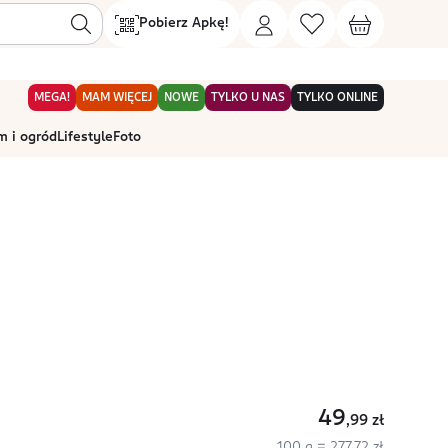
Pobierz Apkę!
MEGA!
MAM WIĘCEJ
NOWE
TYLKO U NAS
TYLKO ONLINE
 i ogród
Lifestyle
Foto
49
,99
zł
100 g = 277,72 zł