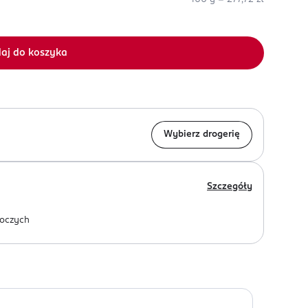
aj do koszyka
Wybierz drogerię
Szczegóły
oczych