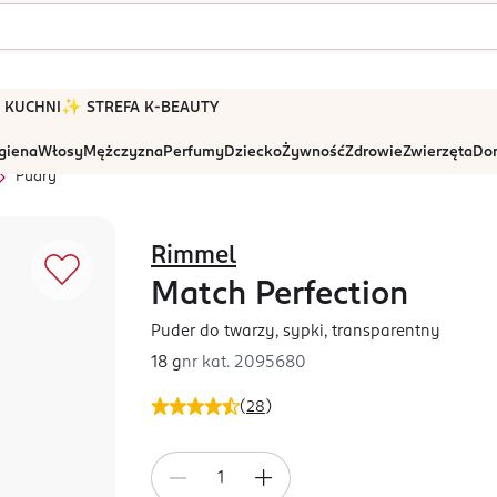
 W KUCHNI
✨ STREFA K-BEAUTY
igiena
Włosy
Mężczyzna
Perfumy
Dziecko
Żywność
Zdrowie
Zwierzęta
Dom
Pudry
Rimmel
Match Perfection
Puder do twarzy, sypki, transparentny
18 g
nr kat.
2095680
(
28
)