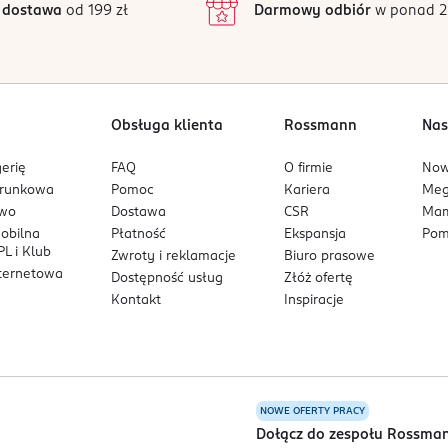
 dostawa
od 199 zł
Darmowy odbiór
w ponad 2
1
Obsługa klienta
Rossmann
Nas
erię
FAQ
O firmie
No
arunkowa
Pomoc
Kariera
Me
owo
Dostawa
CSR
Mam
mobilna
Płatność
Ekspansja
Pom
L i Klub
Zwroty i reklamacje
Biuro prasowe
nternetowa
Dostępność usług
Złóż ofertę
Kontakt
Inspiracje
NOWE OFERTY PRACY
a
Dołącz do zespołu Rossma