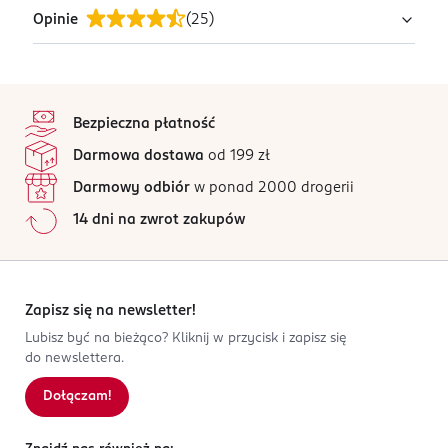
łazience, jak i na plaży.
Opinie
(
25
)
PRODUCENT/PODMIOT ODPOWIEDZIALNY
Faro Tekstylia sp. z o.o. sp. k.
Wykonany z miękkiej bawełny, jest chłonny i
ul. Konstantego Brandla 3
przyjemny w dotyku.
4,9
stopka
30-732 Kraków
/5
Gramatura: 500 g/m²
Bezpieczna płatność
Kod EAN
25 opinii
na podstawie
Darmowa dostawa
od 199 zł
5 904541 930664
Wszystkie opinie są zweryfikowane zakupem.
Darmowy odbiór
w ponad 2000 drogerii
Jak działają opinie?
14 dni na zwrot zakupów
5
0
%
4
0
%
3
0
%
2
0
%
Zapisz się na newsletter!
1
0
%
Lubisz być na bieżąco? Kliknij w przycisk i zapisz się
do newslettera.
Dołączam!
Sortowanie wg
data: od najnowszej