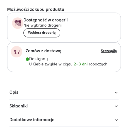
Możliwości zakupu produktu
Dostępność w drogerii
Nie wybrano drogerii
Wybierz drogerię
Zamów z dostawą
Szczegóły
Dostępny
U Ciebie zwykle w ciągu
2-3 dni
roboczych
Opis
Składniki
Bawełniany ręcznik w kolorze śmietankowym o
wymiarach 70 x 140 cm.
Dodatkowe informacje
Bawełna 100%
Idealny do użytku po kąpieli, sprawdzi się zarówno w