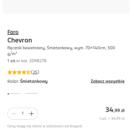
Faro
Chevron
Ręcznik bawełniany, Śmietankowy, wym. 70x140cm, 500
g/m²
1 szt.
nr kat.
2098278
(
25
)
Kolor:
Śmietankowy
Zobacz wszystkie
34
,99
zł
1 szt. = 34,99 zł
Ceny mogą się różnić w zależności od drogerii.