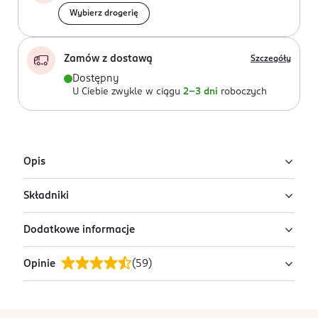
Wybierz drogerię
Zamów z dostawą
Szczegóły
Dostępny
U Ciebie zwykle w ciągu
2-3 dni
roboczych
Opis
Składniki
Ręcznik Braid. Wyprodukowany z bawełny egipskiej.
Rozmiar 30x50cm. Kolor - Beż
owy.
Dodatkowe informacje
100% bawełna egipska,
Gramatura: 420 g/m²
Opinie
(
59
)
PRZYGOTOWANIE I STOSOWANIE
Prać z podobnymi kolorami.
PRODUCENT/PODMIOT ODPOWIEDZIALNY