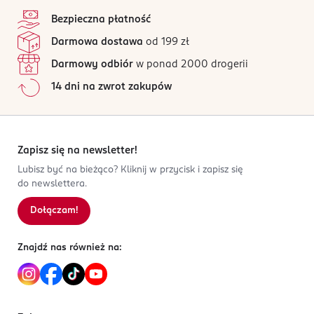
4,9
stopka
/5
Zwoltex Sp. z o.o.
Bezpieczna płatność
Spacerowa 13
59 opinii
na podstawie
Darmowa dostawa
od 199 zł
98-220
Wszystkie opinie są zweryfikowane zakupem.
Zduńska Wola
Darmowy odbiór
w ponad 2000 drogerii
Jak działają opinie?
zwoltex@zwoltex.pl
14 dni na zwrot zakupów
733827191
5
0
%
PL-Polska
4
0
%
3
0
%
Kod EAN
2
0
%
Zapisz się na newsletter!
5 906378 155197
1
0
%
Lubisz być na bieżąco? Kliknij w przycisk i zapisz się
do newslettera.
Dołączam!
Sortowanie wg
data: od najnowszej
Znajdź nas również na: