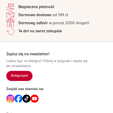
4,9
stopka
/5
Zwoltex sp. z o.o.
Bezpieczna płatność
ul. Spacerowa 13
36 opinii
na podstawie
Darmowa dostawa
od 199 zł
98-220 Zduńska Wola
Wszystkie opinie są zweryfikowane zakupem.
Darmowy odbiór
w ponad 2000 drogerii
Kod EAN
Jak działają opinie?
14 dni na zwrot zakupów
5 906378 946924
5
0
%
4
0
%
3
0
%
2
0
%
Zapisz się na newsletter!
1
0
%
Lubisz być na bieżąco? Kliknij w przycisk i zapisz się
do newslettera.
Dołączam!
Sortowanie wg
data: od najnowszej
Znajdź nas również na: