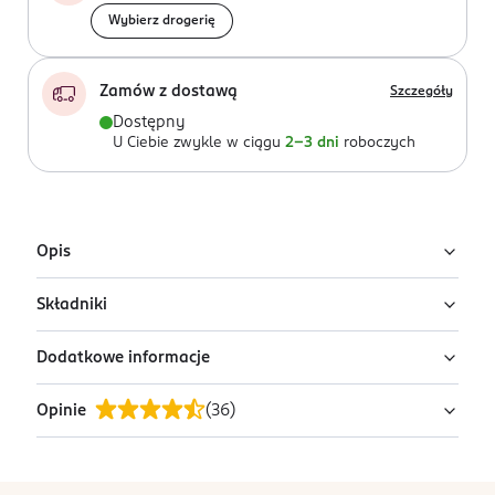
Wybierz drogerię
Zamów z dostawą
Szczegóły
Dostępny
U Ciebie zwykle w ciągu
2-3 dni
roboczych
Opis
Składniki
Grafitowy ręcznik łazienkowy marki Zwoltex, wykonany
z wysokiej jakości bawełny egipskiej.
Dodatkowe informacje
100% bawełna egipska
Produkt, o wymiarach 30 x 50 cm, wyróżnia się
miękkością i wysoką chłonnością.
Opinie
(
36
)
PRZYGOTOWANIE I STOSOWANIE
Prać z podobnymi kolorami.
Gramatura: 420 g/m²
PRODUCENT/PODMIOT ODPOWIEDZIALNY