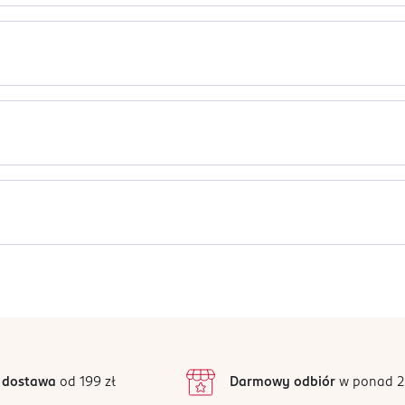
T w subtelnym, brzoskwiniowym odcieniu nr 02 Peach Bloom, którym
ji, od jasnych po ciemniejsze
balsamu, która jest lekka i łatwo się blenduje
t promiennych, naturalnych rumieńców
Polyacyladipate-2, Polyisobutene, Cetyl Ethylhexanoate, Tridecyl Tr
i na usta
, Caprylyl Glycol, [+/- May contain: CI 77891, CI 77491, CI 77492,
znaczone są do profesjonalnego konturowania twarzy.
Jak działają opinie?
5
4,8
/5
4
3
12 opinii
podstawie
inie są zweryfikowane zakupem.
2
 dostawa
od 199 zł
Darmowy odbiór
w ponad 2
1