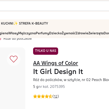
 W KUCHNI
✨ STREFA K-BEAUTY
igiena
Włosy
Mężczyzna
Perfumy
Dziecko
Żywność
Zdrowie
Zwierzęta
Dom
Róże do policzków
TYLKO U NAS
AA Wings of Color
It Girl Design It
Róż do policzków, w sztyfcie, nr 02 Peach Bl
5 g
nr kat.
2075395
(
12
)