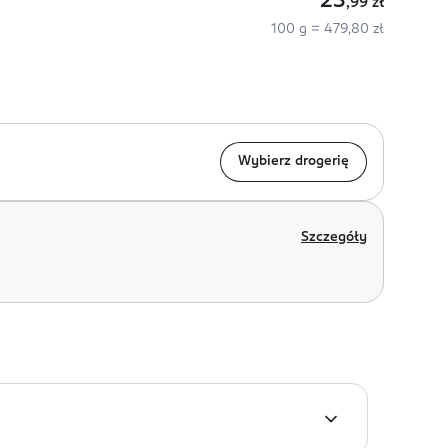
23
,99
zł
100 g = 479,80 zł
Wybierz drogerię
Szczegóły