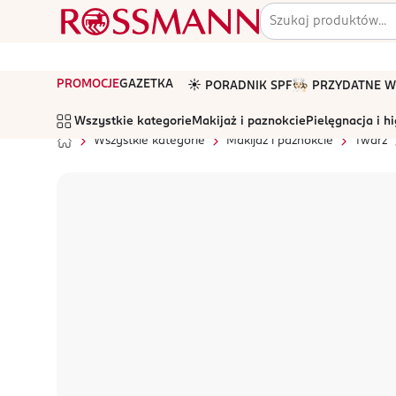
PROMOCJE
GAZETKA
☀️ PORADNIK SPF
🧑🏻‍🍳 PRZYDATNE
Wszystkie kategorie
Makijaż i paznokcie
Pielęgnacja i h
Wszystkie kategorie
Makijaż i paznokcie
Twarz