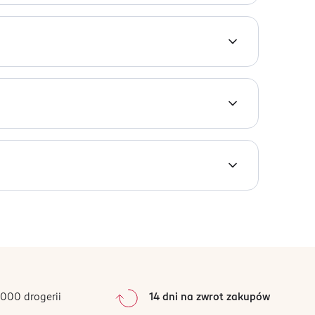
 idealnie podkreślisz kości policzkowe.
imellitate, Cera Microcristallina, Synthetic Wax,
 CI 15850, CI 16035]
0
%
0
%
0
%
0
%
000 drogerii
14 dni na zwrot zakupów
0
%