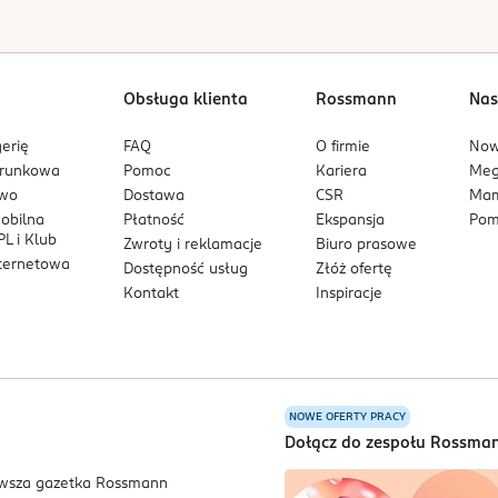
Obsługa klienta
Rossmann
Nas
erię
FAQ
O firmie
No
arunkowa
Pomoc
Kariera
Me
owo
Dostawa
CSR
Mam
mobilna
Płatność
Ekspansja
Pom
L i Klub
Zwroty i reklamacje
Biuro prasowe
nternetowa
Dostępność usług
Złóż ofertę
Kontakt
Inspiracje
NOWE OFERTY PRACY
a
Dołącz do zespołu Rossma