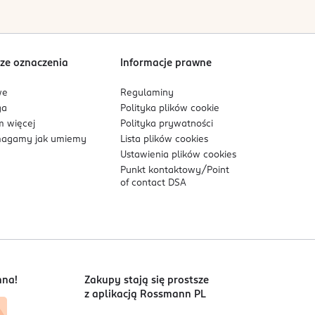
Sortowanie wg
data: od najnowszej
ze oznaczenia
Informacje prawne
we
Regulaminy
ga
Polityka plików
cookie
 więcej
Polityka prywatności
agamy jak umiemy
Lista plików
cookies
Ustawienia plików
cookies
Punkt kontaktowy/
Point
of contact DSA
nna!
Zakupy stają się prostsze
z aplikacją Rossmann PL