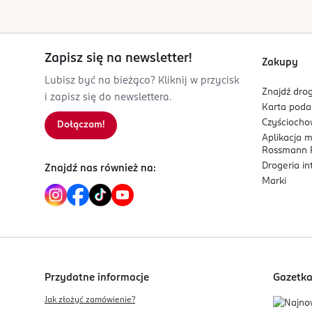
Zapisz się na newsletter!
Zakupy
Lubisz być na bieżąco? Kliknij w przycisk
Znajdź drog
i zapisz się do newslettera.
Karta pod
Czyścioch
Dołączam!
Aplikacja 
Rossmann P
Drogeria i
Znajdź nas również na:
Marki
Przydatne informacje
Gazetk
Jak złożyć zamówienie?