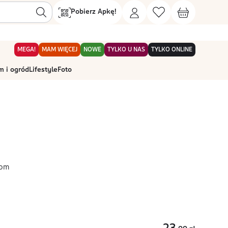
Pobierz Apkę!
MEGA!
MAM WIĘCEJ
NOWE
TYLKO U NAS
TYLKO ONLINE
 i ogród
Lifestyle
Foto
oom