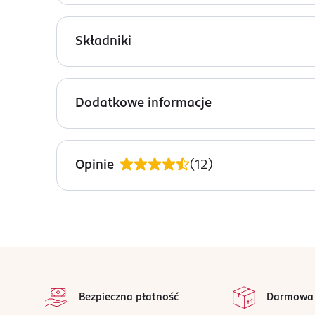
Róż w sztyfcie AA Wings of Color z linii Design I
odcień odpowiedni dla każdego typu karnac
Składniki
posiada zastygającą formułę o konsystencji 
wydobywa naturalny blask i zapewnia efek
Ingredients: Ethylhexyl Palmitate, Bis-Diglyceryl 
może być stosowany zarówno na twarz, jak 
Polyethylene, Diisostearyl Malate, Phenoxyethanol
Dodatkowe informacje
Linia Design IT to produkty w sticku, które prze
OSOBA/PODMIOT ODPOWIEDZIALNY
OCEANIC SP. Z O.O.
Opinie
(
12
)
ŁOKIETKA 58
81-736
SOPOT
oceanic@oceanic.com.pl
585508800
stopka
PL-Polska
na 
Wszystkie op
Kod EAN
Bezpieczna płatność
Darmowa
5 900116 101224