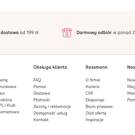
5
5
/5
4
3
12 opinii
podstawie
inie są zweryfikowane zakupem.
2
 dostawa
od 199 zł
Darmowy odbiór
w ponad 2
1
Obsługa klienta
Rossmann
Nas
erię
FAQ
O firmie
No
arunkowa
Pomoc
Kariera
Me
owo
Dostawa
CSR
Mam
mobilna
Płatność
Ekspansja
Pom
L i Klub
Zwroty i reklamacje
Biuro prasowe
nternetowa
Dostępność usług
Złóż ofertę
Kontakt
Inspiracje