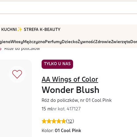
 W KUCHNI
✨ STREFA K-BEAUTY
igiena
Włosy
Mężczyzna
Perfumy
Dziecko
Żywność
Zdrowie
Zwierzęta
Dom
Róże do policzków
TYLKO U NAS
AA Wings of Color
Wonder Blush
Róż do policzków, nr 01 Cool Pink
15 ml
nr kat.
417127
(
12
)
Kolor:
01 Cool Pink