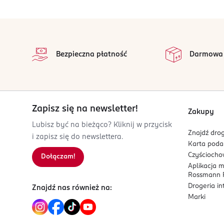
81-736
Pielęgnujące składniki:
SOPOT
stopka
oceanic@oceanic.com.pl
na 
Kwas hialuronowy
Wszystkie op
585508800
Bezpieczna płatność
Darmowa
Skwalan
PL-Polska
Kod EAN
5 900116 093291
Zapisz się na newsletter!
Zakupy
Lubisz być na bieżąco? Kliknij w przycisk
Znajdź drog
i zapisz się do newslettera.
Karta pod
Czyścioch
Dołączam!
Aplikacja 
Rossmann P
Drogeria i
Znajdź nas również na:
Marki