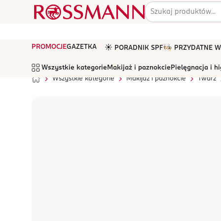
PROMOCJE
GAZETKA
☀️ PORADNIK SPF
🧑🏻‍🍳 PRZYDATNE
Wszystkie kategorie
Makijaż i paznokcie
Pielęgnacja i h
Wszystkie kategorie
Makijaż i paznokcie
Twarz