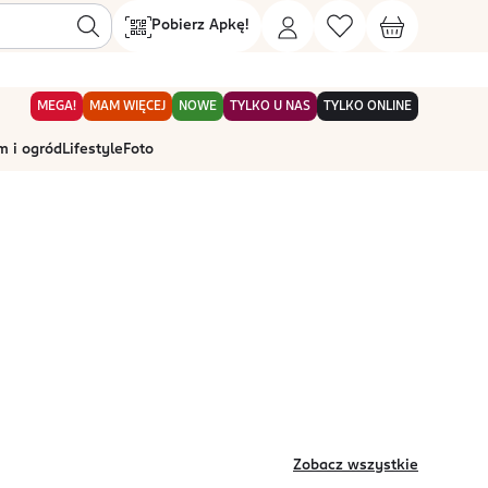
Pobierz Apkę!
MEGA!
MAM WIĘCEJ
NOWE
TYLKO U NAS
TYLKO ONLINE
 i ogród
Lifestyle
Foto
Zobacz wszystkie