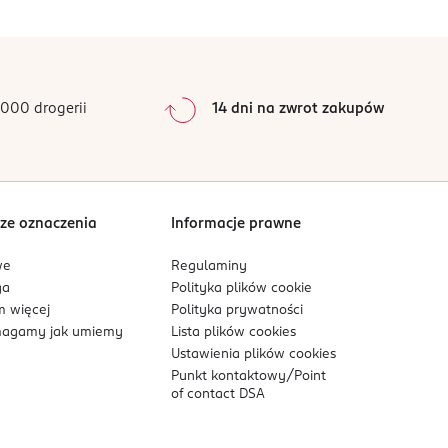
0
%
0
%
0
%
0
%
000 drogerii
14 dni na zwrot zakupów
0
%
Sortowanie wg
data: od najnowszej
ze oznaczenia
Informacje prawne
we
Regulaminy
ga
Polityka plików
cookie
 więcej
Polityka prywatności
agamy jak umiemy
Lista plików
cookies
Ustawienia plików
cookies
Punkt kontaktowy/
Point
of contact DSA