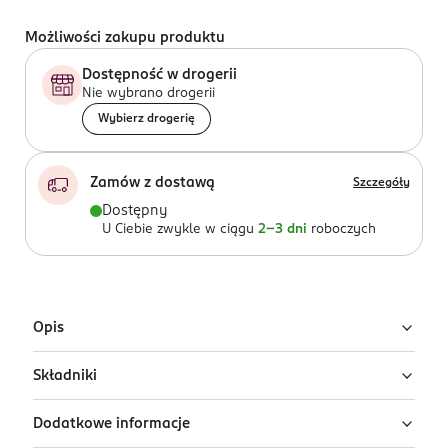
Możliwości zakupu produktu
Dostępność w drogerii
Nie wybrano drogerii
Wybierz drogerię
Zamów z dostawą
Szczegóły
Dostępny
U Ciebie zwykle w ciągu
2-3 dni
roboczych
Opis
Składniki
Długotrwały róż w kremie Wonder Blush w odcieniu 02
Dirty Pink:
Dodatkowe informacje
Ingredients: Aqua, Isododecane, Boron Nitride,
Podkreślenie kości policzkowych