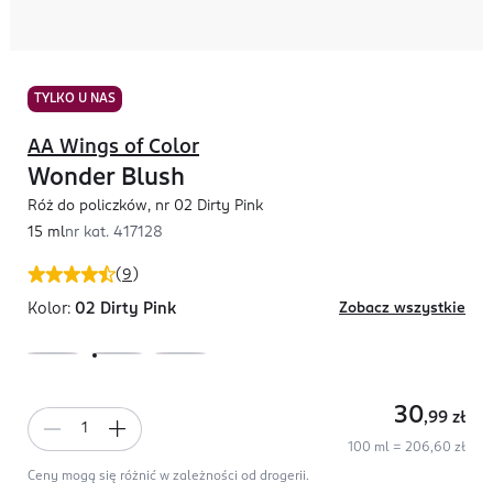
TYLKO U NAS
AA Wings of Color
Wonder Blush
Róż do policzków, nr 02 Dirty Pink
15 ml
nr kat.
417128
(
9
)
Kolor:
02 Dirty Pink
Zobacz wszystkie
30
,99
zł
100 ml = 206,60 zł
Ceny mogą się różnić w zależności od drogerii.