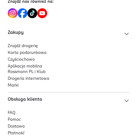
Znajdź nas również na:
EE-Estonia
Kod EAN
8 809864 759640
Zakupy
Znajdź drogerię
Karta podarunkowa
Czyściochowo
Aplikacja mobilna
Rossmann PL i Klub
Drogeria internetowa
Marki
Obsługa klienta
FAQ
Pomoc
Dostawa
Płatność