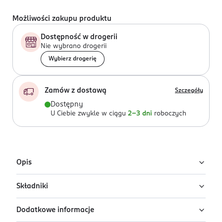
Możliwości zakupu produktu
Dostępność w drogerii
Nie wybrano drogerii
Wybierz drogerię
Zamów z dostawą
Szczegóły
Dostępny
U Ciebie zwykle w ciągu
2-3 dni
roboczych
Opis
Składniki
Płynny róż do policzków House of Hur Moist
Ampoule Blusher w odcieniu Lavender Flush
Dodatkowe informacje
Ingredients: : WATER, METHYL TRIMETHICONE,
Róż w płynie House of Hur Moist Ampoule Blusher