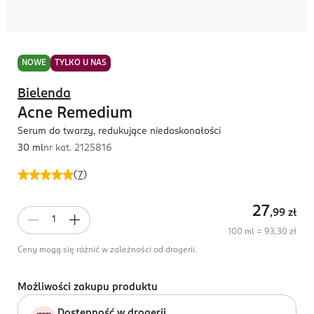
NOWE
TYLKO U NAS
Bielenda
Acne Remedium
Serum do twarzy, redukujące niedoskonałości
30 ml
nr kat.
2125816
(
7
)
27
,99
zł
100 ml = 93,30 zł
Ceny mogą się różnić w zależności od drogerii.
Możliwości zakupu produktu
Dostępność w drogerii