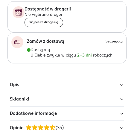
Dostępność w drogerii
Nie wybrano drogerii
Wybierz drogerię
Zamów z dostawą
Szczegóły
Dostępny
U Ciebie zwykle w ciągu
2-3 dni
roboczych
Opis
Składniki
Serum chroniące mikrobiom Bielenda Skin
Clinic Professional Ferment Ryżowy
Dodatkowe informacje
Ingredients: Aqua (Water), Propanediol,
Innowacyjne serum do twarzy przeznaczone do
Saccharomyces/Rice Ferment Filtrate,
stosowania na dzień i na noc. Dzięki formule z 10
Opinie
(
35
)
Isodecyl Neopentanoate, Pentaerythrityl
PRZYGOTOWANIE I STOSOWANIE
biofermentami skutecznie wspiera mikrobiom skóry,