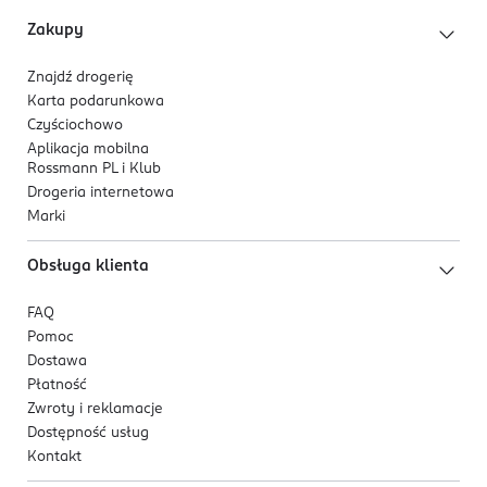
5 999566 330360
Alantoina
- łagodzi i chroni skórę.
Zakupy
Formuła i konsystencja:
Znajdź drogerię
Lekki, rzadki żel, który szybko się wchłania i nie
Karta podarunkowa
obciąża skóry. pH 3,5–3,9.
Czyściochowo
Aplikacja mobilna
Formuła wegańska, cruelty-free, bezzapachowa, bez
Rossmann PL i Klub
olejków eterycznych i glutenu. Bezpieczna dla kobiet w
Drogeria internetowa
ciąży i przy Malassezia.
Marki
Obsługa klienta
FAQ
Pomoc
Dostawa
Płatność
Zwroty i reklamacje
Dostępność usług
Kontakt