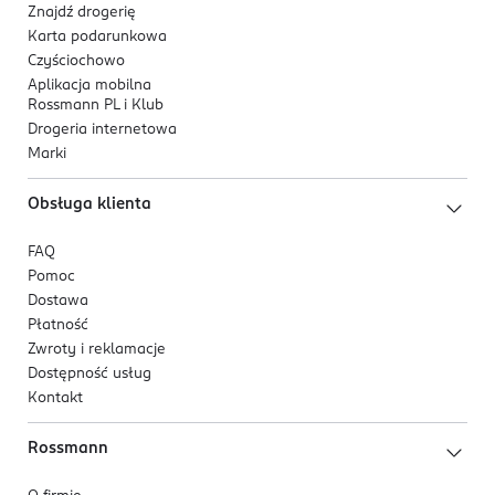
koloryt i poprawić jej strukturę.
Znajdź drogerię
Kod EAN
Karta podarunkowa
Formuła:
8 806334 398125
Czyściochowo
Lekka, jedwabista ampułka o szybko wchłaniającej się
Aplikacja mobilna
Rossmann PL i Klub
formule. Pozostawia skórę gładką, miękką i komfortowo
Drogeria internetowa
nawilżoną bez uczucia ciężkości.
Marki
Produkt testowany dermatologicznie.
Obsługa klienta
FAQ
Pomoc
Dostawa
Płatność
Zwroty i reklamacje
Dostępność usług
Kontakt
Rossmann