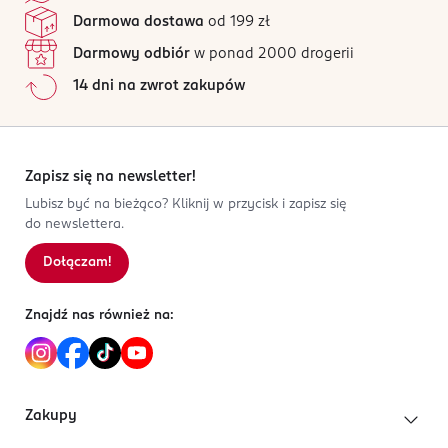
GERM EXTRACT, LINALOOL, LIMONENE, CITRAL,
Jak działają opinie?
upraw ekologicznych.
OSOBA/PODMIOT ODPOWIEDZIALNY
Darmowa dostawa
od 199 zł
GERANIOL.
ROSSMANN SDP SP. z o.o.
Darmowy odbiór
w ponad 2000 drogerii
św. Teresy 109
14 dni na zwrot zakupów
91-222 Łódź
Kod EAN
3 264680 027543
Zapisz się na newsletter!
Lubisz być na bieżąco? Kliknij w przycisk i zapisz się
do newslettera.
Dołączam!
Znajdź nas również na:
Zakupy