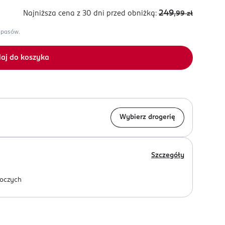
249
Najniższa cena z 30 dni
przed obniżką:
,99
zł
apasów.
aj do koszyka
Wybierz drogerię
Szczegóły
oczych