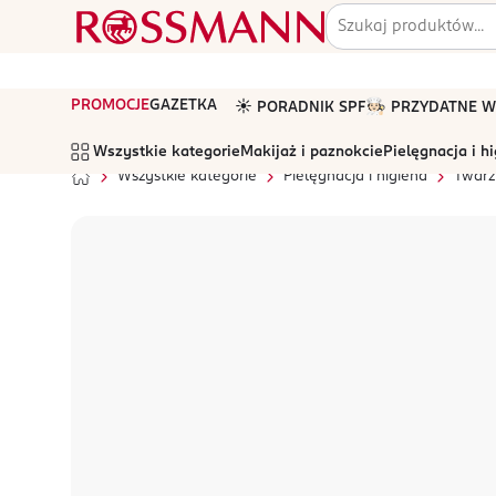
PROMOCJE
GAZETKA
☀️ PORADNIK SPF
🧑🏻‍🍳 PRZYDATNE
Wszystkie kategorie
Makijaż i paznokcie
Pielęgnacja i h
Wszystkie kategorie
Pielęgnacja i higiena
Twarz