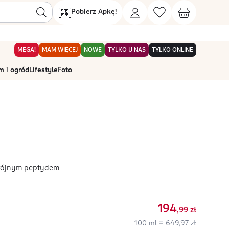
Pobierz Apkę!
MEGA!
MAM WIĘCEJ
NOWE
TYLKO U NAS
TYLKO ONLINE
 i ogród
Lifestyle
Foto
trójnym peptydem
194
,99
zł
100 ml = 649,97 zł