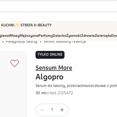
 W KUCHNI
✨ STREFA K-BEAUTY
igiena
Włosy
Mężczyzna
Perfumy
Dziecko
Żywność
Zdrowie
Zwierzęta
Dom
Pielęgnacja twarzy
Serum, boostery i esencje
TYLKO ONLINE
Sensum Mare
Algopro
Serum do twarzy, przeciwzmarszczkowe z po
30 ml
nr kat.
2125472