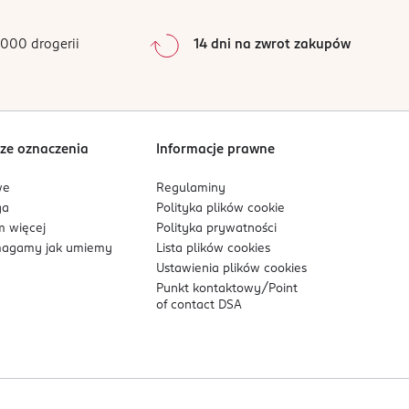
pełniają, potęgując efekt wygładzenia,
000 drogerii
14 dni na zwrot zakupów
ze oznaczenia
Informacje prawne
ność skóry, wygładza ją i pomaga poprawić owal
we
Regulaminy
ga
Polityka plików
cookie
 więcej
Polityka prywatności
 widoczność zmarszczek mimicznych, ogranicza
agamy jak umiemy
Lista plików
cookies
Ustawienia plików
cookies
drnia i uelastycznia skórę, pomaga zmniejszyć
Punkt kontaktowy/
Point
of contact DSA
ej i odżywia skórę dzięki odpowiednio