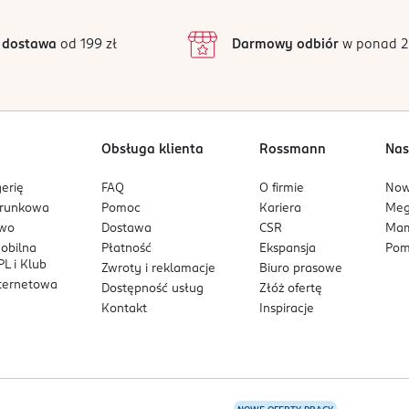
kach aktywnych.
ydy sygnałowe i peptyd biomimetyczny), które wzajemnie się uzu
 dostawa
od 199 zł
Darmowy odbiór
w ponad 2
ralnego.
cznie.
Obsługa klienta
Rossmann
Nas
niu 1%, wspiera syntezę kolagenu, poprawia jędrność i elastycz
erię
FAQ
O firmie
No
arunkowa
Pomoc
Kariera
Me
wykazuje działanie przeciwstarzeniowe.
owo
Dostawa
CSR
Mam
mimetyczny peptyd w stężeniu 3%, działa liftingująco, zmniejsza
mobilna
Płatność
Ekspansja
Pom
, elastyczność i ogólny wygląd.
L i Klub
Zwroty i reklamacje
Biuro prasowe
nternetowa
owy w stężeniu 0,5%, zaawansowany peptyd sygnałowy, który uję
Dostępność usług
Złóż ofertę
ienia i wygładza powierzchnię skóry.
Kontakt
Inspiracje
natu, które wspierają poprawę poziomu nawilżenia skóry.
osfolipidów i ceramidów, wspomaga ochronę bariery hydrolipidow
wilżenie.