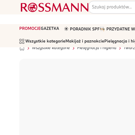
PROMOCJE
GAZETKA
☀️ PORADNIK SPF
🧑🏻‍🍳 PRZYDATNE
Wszystkie kategorie
Makijaż i paznokcie
Pielęgnacja i h
Wszystkie kategorie
Pielęgnacja i higiena
Twarz