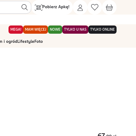
Pobierz Apkę!
MEGA!
MAM WIĘCEJ
NOWE
TYLKO U NAS
TYLKO ONLINE
 i ogród
Lifestyle
Foto