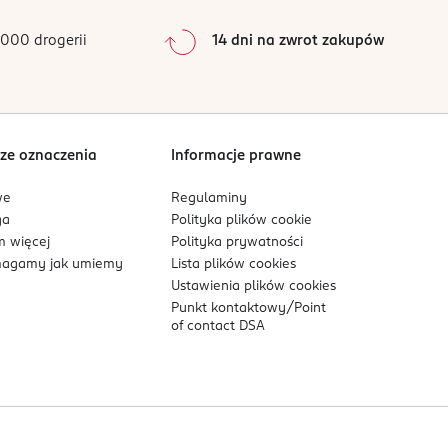
0
%
0
%
000 drogerii
14 dni na zwrot zakupów
dziennej pielęgnacji, jak i przed ważnym
0
%
Sortowanie wg
data: od najnowszej
łem harmonii, aby przywracać skórze młodzieńczą
ze oznaczenia
Informacje prawne
we
Regulaminy
ga
Polityka plików
cookie
 więcej
Polityka prywatności
agamy jak umiemy
Lista plików
cookies
Ustawienia plików
cookies
Punkt kontaktowy/
Point
of contact DSA