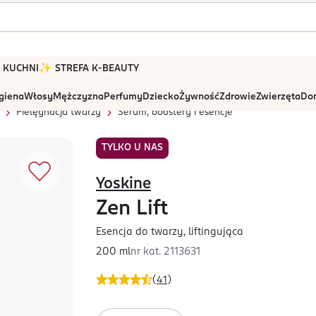
 W KUCHNI
✨ STREFA K-BEAUTY
igiena
Włosy
Mężczyzna
Perfumy
Dziecko
Żywność
Zdrowie
Zwierzęta
Dom
Pielęgnacja twarzy
Serum, boostery i esencje
TYLKO U NAS
Yoskine
Zen Lift
Esencja do twarzy, liftingująca
200 ml
nr kat.
2113631
(
41
)