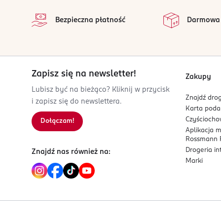
Lekka formuła
na 
5 900525 098023
Wszystkie op
Bezpieczna płatność
Darmowa
Esencja ma ultralekką formułę, która szybko się 
wyjściem.
Linia Yoskine Zen Lift Collagen P
Nowoczesna linia pielęgnacyjna inspirowana filo
Zapisz się na newsletter!
Zakupy
sprężystość, świeżość i promienny wygląd.
Lubisz być na bieżąco? Kliknij w przycisk
Znajdź drog
i zapisz się do newslettera.
Karta pod
Czyścioch
Dołączam!
Aplikacja 
Rossmann P
Drogeria i
Znajdź nas również na:
Marki