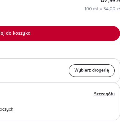
67
,99
zł
100 ml = 34,00 zł
aj do koszyka
Wybierz drogerię
Szczegóły
oczych