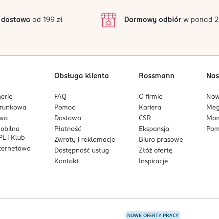
3
41 opinii
podstawie
inie są zweryfikowane zakupem.
2
 dostawa
od 199 zł
Darmowy odbiór
w ponad 2
wchłania i nie obciąża skóry. Doskonale sprawdzi się zarówno w co
1
ro
[20]
zofią zen. Łączy skuteczne działanie przeciwstarzeniowe z rytua
Obsługa klienta
Rossmann
Nas
erię
FAQ
O firmie
No
arunkowa
Pomoc
Kariera
Me
owo
Dostawa
CSR
Mam
mobilna
Płatność
Ekspansja
Pom
L i Klub
Zwroty i reklamacje
Biuro prasowe
nternetowa
Dostępność usług
Złóż ofertę
Kontakt
Inspiracje
NOWE OFERTY PRACY