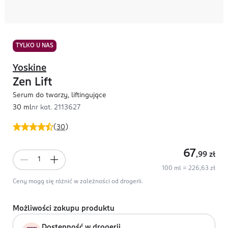
TYLKO U NAS
Yoskine
Zen Lift
Serum do twarzy, liftingujące
30 ml
nr kat.
2113627
(
30
)
67
,99
zł
100 ml = 226,63 zł
Ceny mogą się różnić w zależności od drogerii.
Możliwości zakupu produktu
Dostępność w drogerii