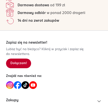
zmniejsza ich łamliwość.
Jak działają opinie?
OSTRZEŻENIA DOTYCZĄCE BEZPIECZEŃSTWA
Darmowa dostawa
od 199 zł
Do użytku zewnętrznego. Trzymać z daleka od dzieci.
Darmowy odbiór
w ponad 2000 drogerii
Unikać kontaktu z oczami. Jeśli produkt powoduje
14 dni na zwrot zakupów
uczulenie, przerwać jego stosowanie.
OSOBA/PODMIOT ODPOWIEDZIALNY
ROSSMANN SDP SP. z o.o.
Zapisz się na newsletter!
św. Teresy 109
91-222 Łódź
Lubisz być na bieżąco? Kliknij w przycisk i zapisz się
do newslettera.
Kod EAN
Dołączam!
4 021609 061984
Znajdź nas również na:
Zakupy