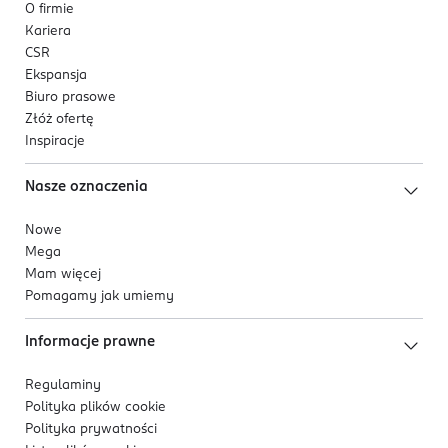
O firmie
opracowana z poszanowaniem zasad etycznych.
Kariera
Kosmetyki Avon posiadają akredytację Leaping Bunny
CSR
od Cruelty Free International — uznawanego na świecie
Ekspansja
programu dla marek wolnych od okrucieństwa.
Biuro prasowe
Złóż ofertę
Inspiracje
Nasze oznaczenia
Nowe
Mega
Mam więcej
Pomagamy jak umiemy
Informacje prawne
Regulaminy
Polityka plików
cookie
Polityka prywatności