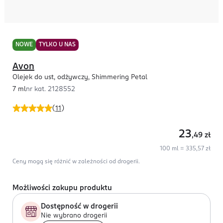
NOWE
TYLKO U NAS
Avon
Olejek do ust, odżywczy, Shimmering Petal
7 ml
nr kat.
2128552
(
11
)
23
,49
zł
100 ml = 335,57 zł
Ceny mogą się różnić w zależności od drogerii.
Możliwości zakupu produktu
Dostępność w drogerii
Nie wybrano drogerii