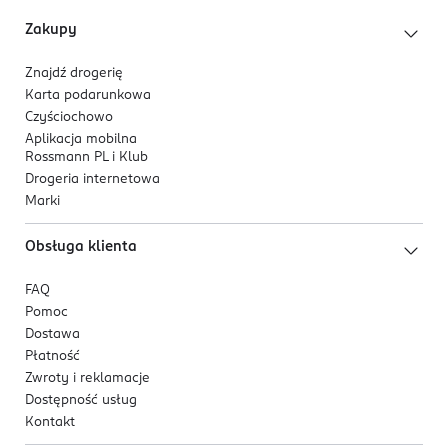
Innowacyjny aplikator:
Zakupy
Silikonowy
aplikator w kształcie donuta
delikatnie
sunie po ustach, zapewniając równomierną aplikację i
Znajdź drogerię
przyjemny efekt masażu. Praktyczne
zamknięcie twist
Karta podarunkowa
on-off
ułatwia stosowanie i chroni produkt.
Czyściochowo
Aplikacja mobilna
Rossmann PL i Klub
Drogeria internetowa
Marki
Obsługa klienta
FAQ
Pomoc
Dostawa
Płatność
Zwroty i reklamacje
Dostępność usług
Kontakt