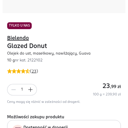
TYLKO U NAS
Bielenda
Glazed Donut
Olejek do ust, masełkowy, nawilżający, Guava
10 g
nr kat.
2122102
(
23
)
23
,99
zł
100 g = 239,90 zł
Ceny mogą się różnić w zależności od drogerii.
Możliwości zakupu produktu
Dostępność w drogerii