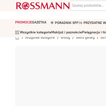
PROMOCJE
GAZETKA
☀️ PORADNIK SPF
🧑🏻‍🍳 PRZYDATNE
Wszystkie kategorie
Makijaż i paznokcie
Pielęgnacja i h
Wszystkie kategorie
Włosy
Skóra głowy
Ser