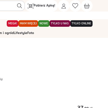
Pobierz Apkę!
MEGA!
MAM WIĘCEJ
NOWE
TYLKO U NAS
TYLKO ONLINE
 i ogród
Lifestyle
Foto
iu