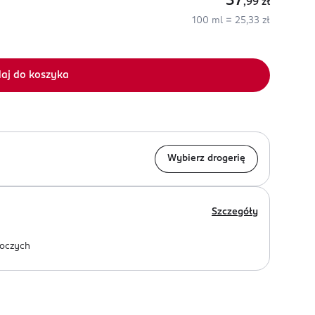
37
,99
zł
100 ml = 25,33 zł
aj do koszyka
Wybierz drogerię
Szczegóły
oczych