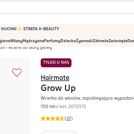
 W KUCHNI
✨ STREFA K-BEAUTY
igiena
Włosy
Mężczyzna
Perfumy
Dziecko
Żywność
Zdrowie
Zwierzęta
Dom
um i wcierki do skóry głowy
TYLKO U NAS
Hairmate
Grow Up
Wcierka do włosów, zapobiegająca wypadan
150 ml
nr kat.
2072515
(
37
)