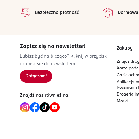
biuro@hairmate.pl
na 
Wszystkie op
784445976
Bezpieczna płatność
Darmowa
PL-Polska
Kod EAN
5 904365 746830
Zapisz się na newsletter!
Zakupy
Lubisz być na bieżąco? Kliknij w przycisk
Znajdź drog
i zapisz się do newslettera.
Karta pod
Czyścioch
Dołączam!
Aplikacja 
Rossmann P
Drogeria i
Znajdź nas również na:
Marki