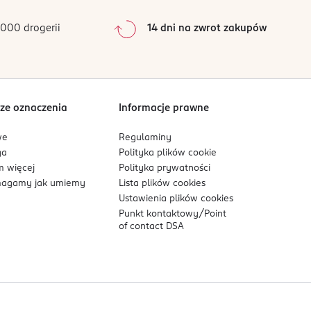
0
%
0
%
000 drogerii
14 dni na zwrot zakupów
0
%
Sortowanie wg
data: od najnowszej
ze oznaczenia
Informacje prawne
we
Regulaminy
ga
Polityka plików
cookie
 więcej
Polityka prywatności
agamy jak umiemy
Lista plików
cookies
Ustawienia plików
cookies
Punkt kontaktowy/
Point
of contact DSA