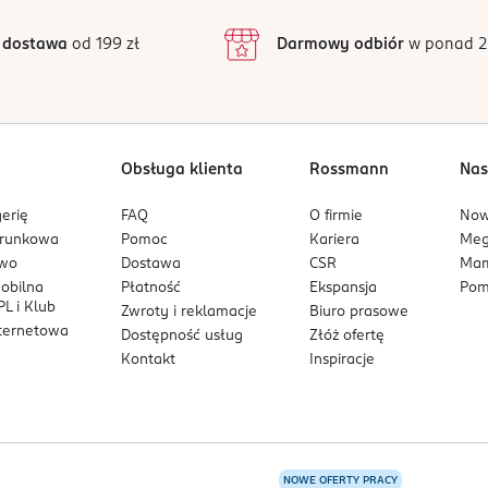
3
38 opinii
podstawie
inie są zweryfikowane zakupem.
2
 dostawa
od 199 zł
Darmowy odbiór
w ponad 2
1
Obsługa klienta
Rossmann
Nas
erię
FAQ
O firmie
No
arunkowa
Pomoc
Kariera
Me
owo
Dostawa
CSR
Mam
mobilna
Płatność
Ekspansja
Pom
L i Klub
Zwroty i reklamacje
Biuro prasowe
nternetowa
Dostępność usług
Złóż ofertę
Kontakt
Inspiracje
NOWE OFERTY PRACY