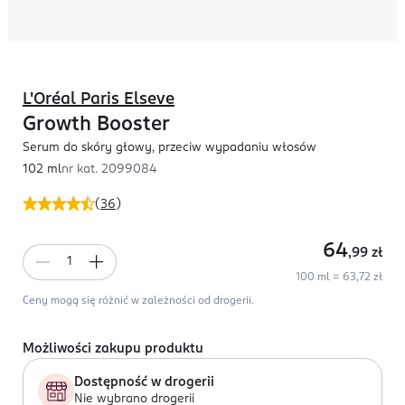
L'Oréal Paris Elseve
Growth Booster
Serum do skóry głowy, przeciw wypadaniu włosów
102 ml
nr kat.
2099084
(
36
)
64
,99
zł
100 ml = 63,72 zł
Ceny mogą się różnić w zależności od drogerii.
Możliwości zakupu produktu
Dostępność w drogerii
Nie wybrano drogerii