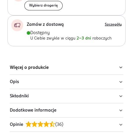
Wybierz drogerię
Zamów z dostawą
Szczegóły
Dostępny
U Ciebie zwykle w ciągu
2-3 dni
roboczych
Więcej o produkcie
Opis
Składniki
Serum do włosów wypadających Elseve Growth Booster
z lekką formułą wzbogaconą kompleksem
Dodatkowe informacje
wzmacniającym z Aminexil-R™, który wzmacnia włókna
Ingredients: Aqua / Water, Alcohol Denat. Niacinamide,
włosów i ogranicza wypadanie*, przedłużając cykl
Propylene Glycol, Diaminopyrimidine Oxide, Lactic Acid,
Opinie
(
36
)
życia włosa.
PEG-40 Hydrogenated Castor Oil, Aminomethyl
PRZYGOTOWANIE I STOSOWANIE