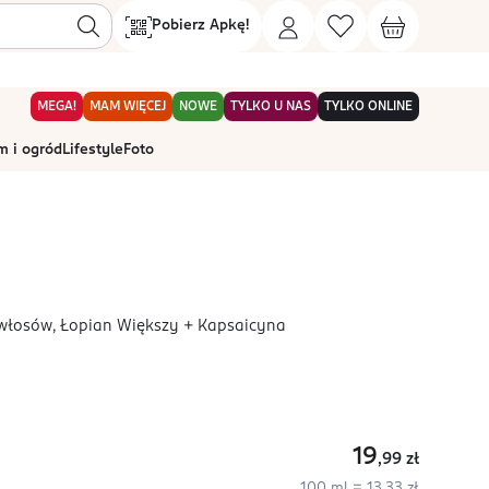
Pobierz Apkę!
MEGA!
MAM WIĘCEJ
NOWE
TYLKO U NAS
TYLKO ONLINE
 i ogród
Lifestyle
Foto
 włosów, Łopian Większy + Kapsaicyna
19
,99
zł
100 ml = 13,33 zł