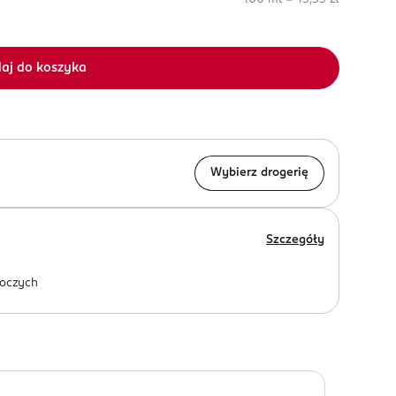
aj do koszyka
Wybierz drogerię
Szczegóły
oczych