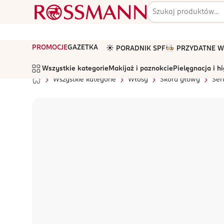
PROMOCJE
GAZETKA
☀️ PORADNIK SPF
🧑🏻‍🍳 PRZYDATNE
Wszystkie kategorie
Makijaż i paznokcie
Pielęgnacja i h
Wszystkie kategorie
Włosy
Skóra głowy
Ser