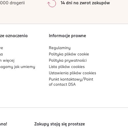
000 drogerii
14 dni na zwrot zakupów
0
%
Sortowanie wg
data: od najnowszej
ze oznaczenia
Informacje prawne
we
Regulaminy
ga
Polityka plików
cookie
 więcej
Polityka prywatności
agamy jak umiemy
Lista plików
cookies
Ustawienia plików
cookies
Punkt kontaktowy/
Point
of contact DSA
nna!
Zakupy stają się prostsze