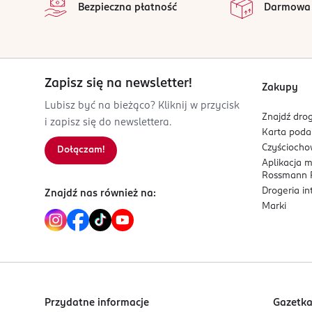
Bezpieczna płatność
Darmowa
730730414
PL-Polska
Kod EAN
5 907618 135597
Zapisz się na newsletter!
Zakupy
Lubisz być na bieżąco? Kliknij w przycisk
Znajdź drog
i zapisz się do newslettera.
Karta pod
Czyścioch
Dołączam!
Aplikacja 
Rossmann P
Drogeria i
Znajdź nas również na:
Marki
Przydatne informacje
Gazetk