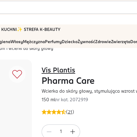
 W KUCHNI
✨ STREFA K-BEAUTY
igiena
Włosy
Mężczyzna
Perfumy
Dziecko
Żywność
Zdrowie
Zwierzęta
Dom
um i wcierki do skóry głowy
Vis Plantis
Pharma Care
Wcierka do skóry głowy, stymulująca wzrost
150 ml
nr kat.
2072919
(
21
)