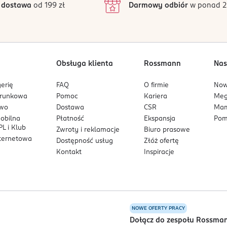
 dostawa
od 199 zł
Darmowy odbiór
w ponad 2
1
Obsługa klienta
Rossmann
Nas
erię
FAQ
O firmie
No
arunkowa
Pomoc
Kariera
Me
owo
Dostawa
CSR
Mam
mobilna
Płatność
Ekspansja
Pom
L i Klub
Zwroty i reklamacje
Biuro prasowe
nternetowa
Dostępność usług
Złóż ofertę
Kontakt
Inspiracje
NOWE OFERTY PRACY
a
Dołącz do zespołu Rossma