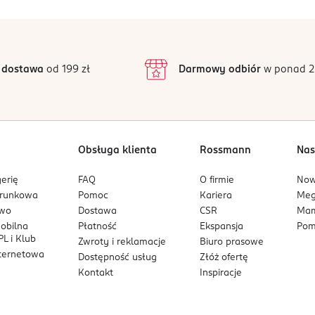
pigmentacji włosów i skóry, pomaga w ochronie komórek przed 
łania występuje w przypadku spożycia 1 tabletki dziennie.
5
4,8
)
/5
 zdrową skórę
ia w ciągu dnia.
4
S)
wać zdrową skórę, pomaga w ochronie komórek przed stresem o
ych piersią.
3
97 opinii
podstawie
cji kolagenu w celu zapewnienia prawidłowego funkcjonowania
S)
inie są zweryfikowane zakupem.
wane metodą ekologiczną.
2
 dostawa
od 199 zł
Darmowy odbiór
w ponad 2
1
 %RWS)
e tlenu w organizmie.
)
S)
S)
Obsługa klienta
Rossmann
Nas
WS)
erię
FAQ
O firmie
No
)
arunkowa
Pomoc
Kariera
Me
owo
Dostawa
CSR
Mam
mobilna
Płatność
Ekspansja
Pom
L i Klub
Zwroty i reklamacje
Biuro prasowe
nternetowa
Dostępność usług
Złóż ofertę
Kontakt
Inspiracje