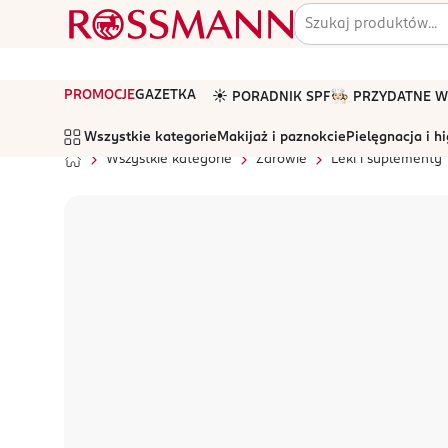
PROMOCJE
GAZETKA
☀️ PORADNIK SPF
🧑🏻‍🍳 PRZYDATNE
Wszystkie kategorie
Makijaż i paznokcie
Pielęgnacja i h
Wszystkie kategorie
Zdrowie
Leki i suplementy