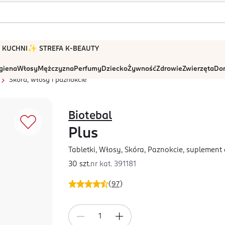
 W KUCHNI
✨ STREFA K-BEAUTY
igiena
Włosy
Mężczyzna
Perfumy
Dziecko
Żywność
Zdrowie
Zwierzęta
Dom
Skóra, włosy i paznokcie
Biotebal
Plus
Tabletki, Włosy, Skóra, Paznokcie, suplement 
30 szt.
nr kat.
391181
(
97
)