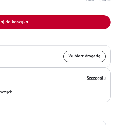
aj do koszyka
Wybierz drogerię
Szczegóły
oczych