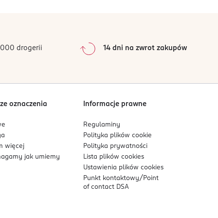
stresem oksydacyjnym,
0
%
0
%
ksydacyjnym,
0
%
 skóry, pomaga w ochronie komórek przed
0
%
000 drogerii
14 dni na zwrot zakupów
0
%
Sortowanie wg
data: od najnowszej
ze oznaczenia
Informacje prawne
we
Regulaminy
ga
Polityka plików
cookie
 więcej
Polityka prywatności
agamy jak umiemy
Lista plików
cookies
Ustawienia plików
cookies
Punkt kontaktowy/
Point
of contact DSA