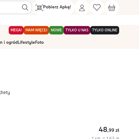
Pobierz Apkę!
MEGA!
MAM WIĘCEJ
NOWE
TYLKO U NAS
TYLKO ONLINE
 i ogród
Lifestyle
Foto
diety
48
,99
zł
1 szt. = 1,63 zł