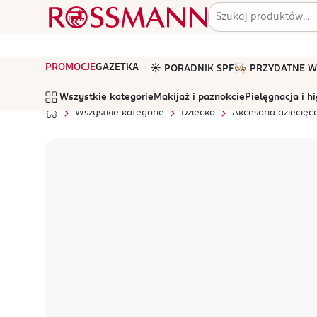
PROMOCJE
GAZETKA
☀️ PORADNIK SPF
🧑🏻‍🍳 PRZYDATNE
Wszystkie kategorie
Makijaż i paznokcie
Pielęgnacja i h
Wszystkie kategorie
Dziecko
Akcesoria dziecięc