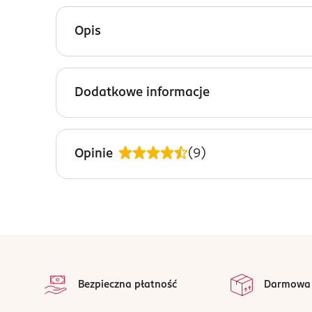
Opis
Uwaga: wysyłamy losowy wariant!
Dodatkowe informacje
Produkt występuje w różnych wariantach i pakowa
pełną ofertę? Zapraszamy do najbliższej drogerii.
PRZYGOTOWANIE I STOSOWANIE
Symetryczny smoczek uspakajający, silikonowy, be
Proszę zapoznać się z instrukcją użytkowania p
Opinie
(
9
)
PRODUCENT/PODMIOT ODPOWIEDZIALNY
ROSSMANN SDP SP. z o.o.
św. Teresy 109
91-222 Łódź
stopka
Kod EAN
na
4 047196 042175
Wszystkie op
Bezpieczna płatność
Darmowa