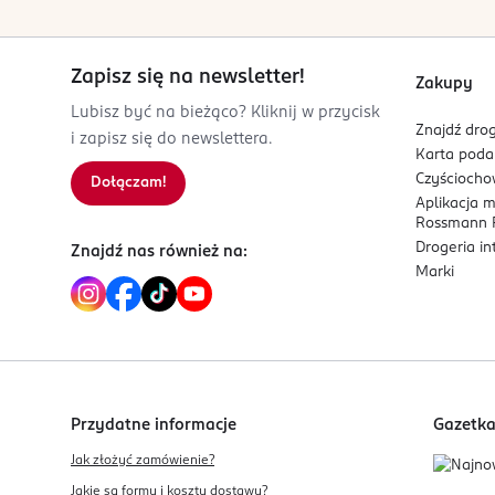
Zapisz się na newsletter!
Zakupy
Lubisz być na bieżąco? Kliknij w przycisk
Znajdź drog
i zapisz się do newslettera.
Karta pod
Czyścioch
Dołączam!
Aplikacja 
Rossmann P
Drogeria i
Znajdź nas również na:
Marki
Przydatne informacje
Gazetk
Jak złożyć zamówienie?
Jakie są formy i koszty dostawy?