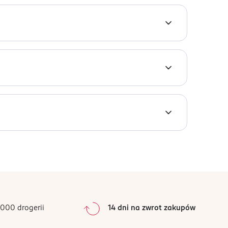
z konkretnego wariantu lub chcesz sprawdzić
odukt zgodny z normą EN 1400.
0
%
0
%
0
%
0
%
000 drogerii
14 dni na zwrot zakupów
0
%