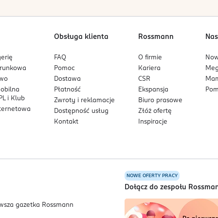
Obsługa klienta
Rossmann
Nas
erię
FAQ
O firmie
No
arunkowa
Pomoc
Kariera
Me
owo
Dostawa
CSR
Mam
mobilna
Płatność
Ekspansja
Pom
L i Klub
Zwroty i reklamacje
Biuro prasowe
nternetowa
Dostępność usług
Złóż ofertę
Kontakt
Inspiracje
NOWE OFERTY PRACY
a
Dołącz do zespołu Rossma