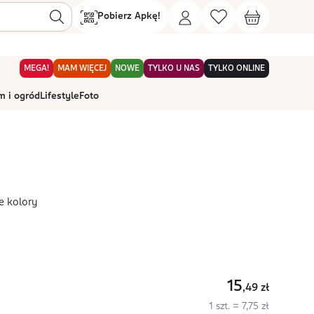
Pobierz Apkę!
MEGA!
MAM WIĘCEJ
NOWE
TYLKO U NAS
TYLKO ONLINE
 i ogród
Lifestyle
Foto
e kolory
15
,49
zł
1 szt. = 7,75 zł