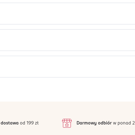
ny jest losowo. Zdjęcia pokazują przykładowe warianty. Szukas
z pierścienia, od 18 miesięcy. Nie zawiera bisfenolu A (BPA). Pr
roduktu umieszczoną wewnątrz opakowania.
Jak działają opinie?
5
4,9
/5
4
3
9 opinii
 podstawie
inie są zweryfikowane zakupem.
2
 dostawa
od 199 zł
Darmowy odbiór
w ponad 2
1