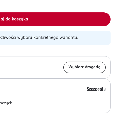
aj do koszyka
żliwości wyboru konkretnego wariantu.
Wybierz drogerię
Szczegóły
oczych