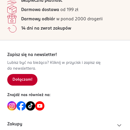
Bezpieczna płatność
ROSSMANN SDP SP. z o.o.
13 opinii
na podstawie
Darmowa dostawa
od 199 zł
św. Teresy 109
Wszystkie opinie są zweryfikowane zakupem.
Symetryczny smoczek uspokajający, silikonowy, z
91-222 Łódź
Darmowy odbiór
w ponad 2000 drogerii
pierścieniem od 3 do 18 miesięcy. Nie zawiera bisfenolu
Jak działają opinie?
14 dni na zwrot zakupów
A (BPA). Produkt zgodny z normą EN1400.
Kod EAN
5
0
%
4 047196 042168
4
0
%
3
0
%
2
0
%
Zapisz się na newsletter!
1
0
%
Lubisz być na bieżąco? Kliknij w przycisk i zapisz się
do newslettera.
Dołączam!
Sortowanie wg
data: od najnowszej
Znajdź nas również na:
Zakupy