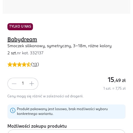
TYLKO U NAS
Babydream
Smoczek silikonowy, symetryczny, 3-18m, różne kolory
2 szt.
nr kat.
332137
(
13
)
15
,49
zł
1 szt. = 7,75 zł
Ceny mogą się różnić w zależności od drogerii.
Produkt pakowany jest losowo, brak możliwości wyboru
konkretnego wariantu.
Możliwości zakupu produktu