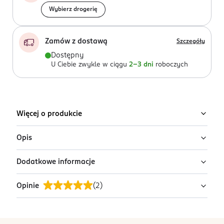
Wybierz drogerię
Zamów z dostawą
Szczegóły
Dostępny
U Ciebie zwykle w ciągu
2-3 dni
roboczych
Więcej o produkcie
Opis
Dodatkowe informacje
Silikonowe smoczki dla dzieci 0-6m Canpol babies
dentalAIR w pastelowych kolorach działają relaksująco
Opinie
(
2
)
i wyciszająco.
PRZYGOTOWANIE I STOSOWANIE
Opakowanie zawiera instrukcje.
Płaska, symetryczna gumka dobrze dopasowuje się do
buzi dziecka i wspiera naturalny rytm ssania.
OSTRZEŻENIA DOTYCZĄCE BEZPIECZEŃSTWA