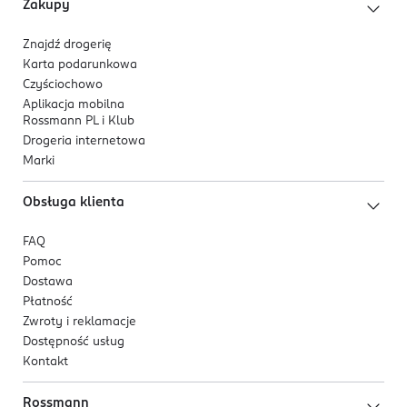
Zakupy
02-884
Warszawa
Znajdź drogerię
babies@canpolbabies.com
Karta podarunkowa
468580000
Czyściochowo
PL-Polska
Aplikacja mobilna
Rossmann PL i Klub
Kod EAN
Drogeria internetowa
5 903407 167862
Marki
Obsługa klienta
FAQ
Pomoc
Dostawa
Płatność
Zwroty i reklamacje
Dostępność usług
Kontakt
Rossmann