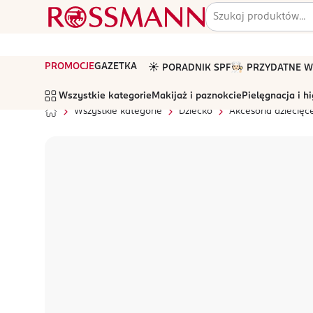
PROMOCJE
GAZETKA
☀️ PORADNIK SPF
🧑🏻‍🍳 PRZYDATNE
Wszystkie kategorie
Makijaż i paznokcie
Pielęgnacja i h
Wszystkie kategorie
Dziecko
Akcesoria dziecięc