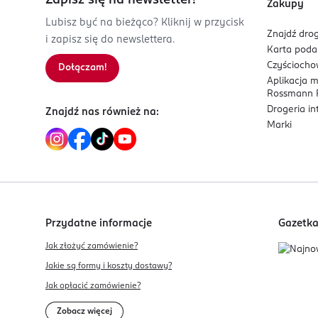
Zapisz się na newsletter!
zapobiega odruchowi zagryzania smoczka
Zakupy
02-884 Warszawa
zapewnia swobodne oddychanie i połykanie
Lubisz być na bieżąco? Kliknij w przycisk
Znajdź drog
jest bardzo lekki, dzięki czemu nie obciąża 
i zapisz się do newslettera.
Kod EAN
Karta pod
nie zaburza prawidłowego rozwoju mowy i 
5 903407 228686
Czyścioch
Dołączam!
zniekształca się w buzi
Aplikacja 
Rossmann P
STOPNIOWA ZMIANA rozmiaru gumki w smoczkach 
Drogeria i
Znajdź nas również na:
na tym etapie rozwoju
Marki
w okresie przejściowym w sprzedaży mogą wyst
*Nowy rozmiar pojawia się sukcesywnie, po wyc
Przydatne informacje
Gazetk
Jak złożyć zamówienie?
Jakie są formy i koszty dostawy?
Jak opłacić zamówienie?
Zobacz więcej