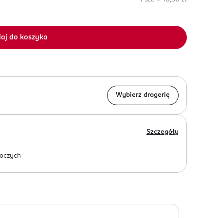
aj do koszyka
Wybierz drogerię
Szczegóły
oczych