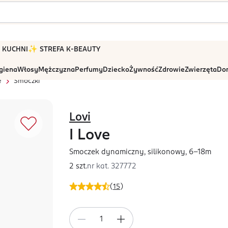
 W KUCHNI
✨ STREFA K-BEAUTY
igiena
Włosy
Mężczyzna
Perfumy
Dziecko
Żywność
Zdrowie
Zwierzęta
Dom
e
Smoczki
Lovi
I Love
Smoczek dynamiczny, silikonowy, 6-18m
2 szt.
nr kat.
327772
(
15
)