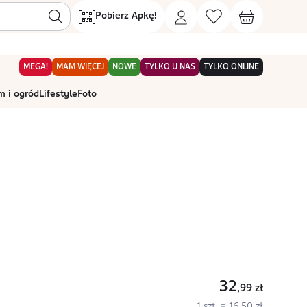
Pobierz Apkę!
MEGA!
MAM WIĘCEJ
NOWE
TYLKO U NAS
TYLKO ONLINE
 i ogród
Lifestyle
Foto
32
,99
zł
1 szt. = 16,50 zł