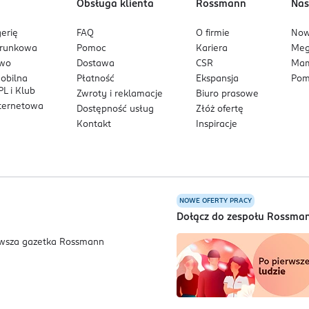
Obsługa klienta
Rossmann
Nas
 śliny
erię
FAQ
O firmie
No
zgryzu dziecka
arunkowa
Pomoc
Kariera
Me
zgryzu pod warunkiem przestrzegania zaleceń ortodontycznych 
owo
Dostawa
CSR
Mam
mobilna
Płatność
Ekspansja
Pom
L i Klub
Zwroty i reklamacje
Biuro prasowe
6-18 rozmiar gumki w smoczkach 6–18 m jest stopniowo zmniej
nternetowa
Dostępność usług
Złóż ofertę
Kontakt
Inspiracje
ępować oba warianty – z gumką dotychczasową lub nową*
zerpaniu wcześniejszych zapasów.
NOWE OFERTY PRACY
a
Dołącz do zespołu Rossma