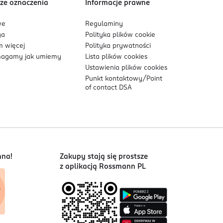
ze oznaczenia
Informacje prawne
we
Regulaminy
ga
Polityka plików
cookie
i neurologopedycznych silikonowa gumka nie
 więcej
Polityka prywatności
agamy jak umiemy
Lista plików
cookies
Ustawienia plików
cookies
szany, by lepiej odpowiadać potrzebom dzieci
Punkt kontaktowy/
Point
of contact DSA
nna!
Zakupy stają się prostsze
z aplikacją Rossmann PL