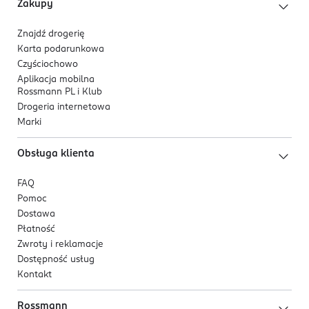
Zakupy
• Produkt nie jest zabawką. Używaj i przechowuj
produkt w miejscu niedostępnym dla dzieci.
Znajdź drogerię
PRODUCENT/PODMIOT ODPOWIEDZIALNY
Karta podarunkowa
Canpol Spółka z ograniczoną odpowiedzialnością
Czyściochowo
ul. Puławska 430
Aplikacja mobilna
Rossmann PL i Klub
02-884 Warszawa
Drogeria internetowa
Kod EAN
Marki
5 901691 890503
Obsługa klienta
FAQ
Pomoc
Dostawa
Płatność
Zwroty i reklamacje
Dostępność usług
Kontakt
Rossmann