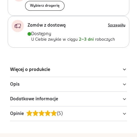
Wybierz drogerię
Zamów z dostawą
Szczegóły
Dostępny
U Ciebie zwykle w ciągu
2-3 dni
roboczych
Więcej o produkcie
Opis
Dodatkowe informacje
Silikonowe smoczki dynamiczne LOVI to doskonały
wybór dla dzieci powyżej 18 miesiąca, zaprojektowany
Opinie
(
5
)
z myślą o naturalnym odruchu ssania.
PRZYGOTOWANIE I STOSOWANIE
Czysty smoczek włożyć do buzi dziecka. Należy
Dynamiczna gumka wykonana z niejednorodnej
regularnie nadzorować śpiące dziecko. Ze względów
warstwy silikonu, sprawia, że smoczek elastycznie