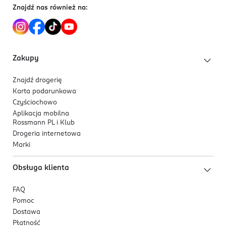
Uniwersalna
informacje.
Znajdź nas również na:
Bezpieczna i trwała
PRODUCENT/PODMIOT ODPOWIEDZIALNY
80% opakowania pochodzi z recyclingu
Canpol Sp. z o.o.
Puławska 430
Zakupy
02-884
Warszawa
Znajdź drogerię
babies@canpolbabies.com
Karta podarunkowa
468580000
Czyściochowo
PL-Polska
Aplikacja mobilna
Rossmann PL i Klub
Kod EAN
Drogeria internetowa
5 901691 848672
Marki
Obsługa klienta
FAQ
Pomoc
Dostawa
Płatność