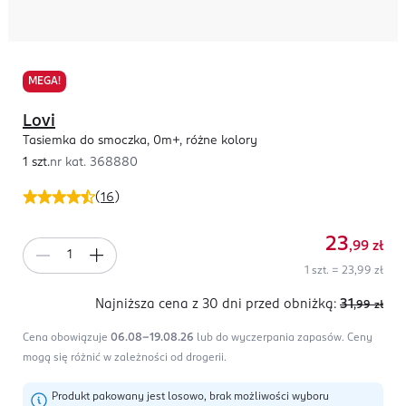
MEGA!
Lovi
Tasiemka do smoczka, 0m+, różne kolory
1 szt.
nr kat.
368880
(
16
)
23
,99
zł
1 szt. = 23,99 zł
Najniższa cena z 30 dni
przed obniżką:
31
,99
zł
Cena obowiązuje
06.08-19.08.26
lub do wyczerpania zapasów.
Ceny
mogą się różnić w zależności od drogerii.
Produkt pakowany jest losowo, brak możliwości wyboru