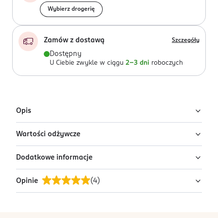
Wybierz drogerię
Zamów z dostawą
Szczegóły
Dostępny
U Ciebie zwykle w ciągu
2-3 dni
roboczych
Opis
Wartości odżywcze
Koncentrat pomidorowy 30%. Produkt pasteryzowany.
Dodatkowe informacje
Wartość odżywcza:
na 100 g produktu:
Wartość energetyczna:
387 kJ/92 kcal
Opinie
(
4
)
PRZYGOTOWANIE I STOSOWANIE
Tłuszcz:
1,5 g
Przechowywać w suchym i chłodnym miejscu. Po
otwarciu przechowywać w lodówce.
w tym kwasy tłuszczowe nasycone:
0,3 g