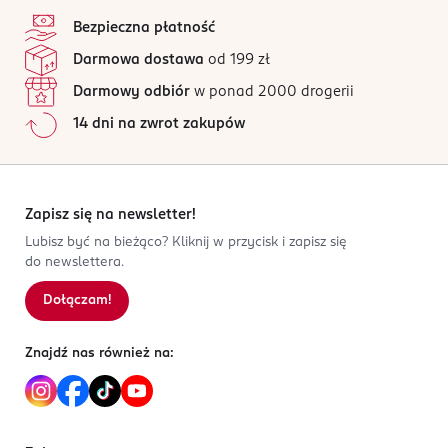
5
stopka
/5
Węglowodany:
13,9 g
PRODUCENT/PODMIOT ODPOWIEDZIALNY
Bezpieczna płatność
Premium Foods Group Pro sp. z o.o.
4 opinii
w tym cukry:
na podstawie
0,8 g
Darmowa dostawa
od 199 zł
Traugutta 27
Wszystkie opinie są zweryfikowane zakupem.
Białko:
5,6 g
42-110
Darmowy odbiór
w ponad 2000 drogerii
Sól:
0,1 g
Jak działają opinie?
Wąsosz Dolny
14 dni na zwrot zakupów
katarzyna_slusarczyk@premiumfoodsgroup.pro
5
0
%
693055035
4
0
%
PL-Polska
3
0
%
2
0
%
Zapisz się na newsletter!
Kod EAN
1
0
%
Lubisz być na bieżąco? Kliknij w przycisk i zapisz się
5 907631 202948
do newslettera.
Dołączam!
Sortowanie wg
data: od najnowszej
Znajdź nas również na: