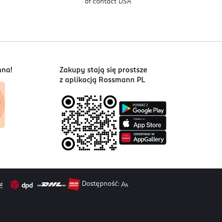
of contact DSA
nna!
Zakupy stają się prostsze
z aplikacją Rossmann PL
Dostępność: