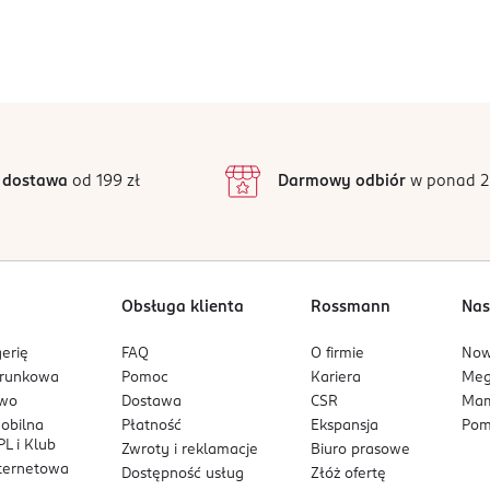
 dostawa
od 199 zł
Darmowy odbiór
w ponad 2
Obsługa klienta
Rossmann
Nas
erię
FAQ
O firmie
No
arunkowa
Pomoc
Kariera
Me
owo
Dostawa
CSR
Mam
mobilna
Płatność
Ekspansja
Pom
L i Klub
Zwroty i reklamacje
Biuro prasowe
nternetowa
Dostępność usług
Złóż ofertę