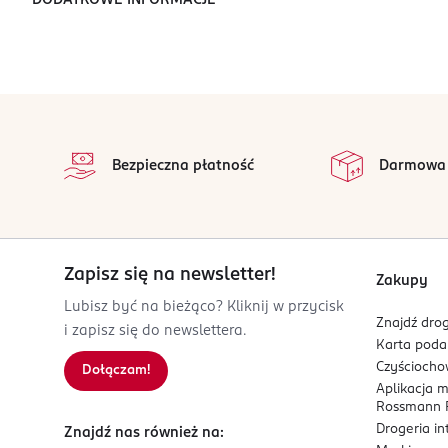
DODATKOWE INFORMACJE
stopka
Bezpieczna płatność
Darmowa
Zapisz się na newsletter!
Zakupy
Lubisz być na bieżąco? Kliknij w przycisk
Znajdź drog
i zapisz się do newslettera.
Karta pod
Czyścioch
Dołączam!
Aplikacja 
Rossmann P
Drogeria i
Znajdź nas również na: