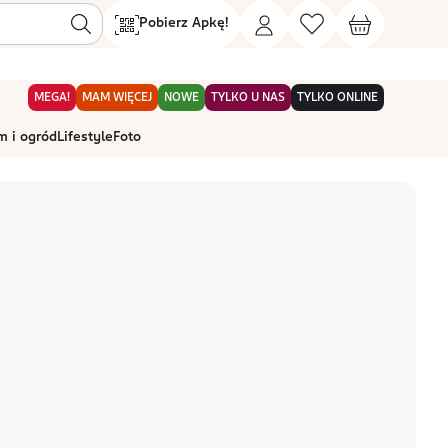
Pobierz Apkę!
MEGA!
MAM WIĘCEJ
NOWE
TYLKO U NAS
TYLKO ONLINE
 i ogród
Lifestyle
Foto