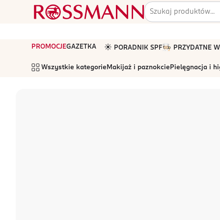
PROMOCJE
GAZETKA
☀️ PORADNIK SPF
🧑🏻‍🍳 PRZYDATNE
Wszystkie kategorie
Makijaż i paznokcie
Pielęgnacja i h