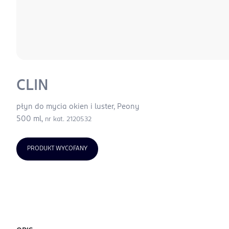
CLIN
płyn do mycia okien i luster, Peony
500 ml,
nr kat. 2120532
PRODUKT WYCOFANY