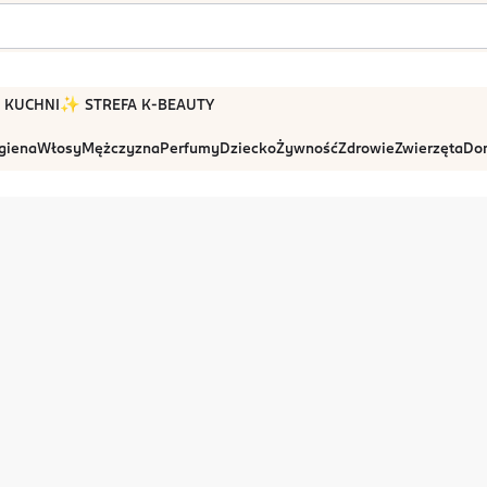
 W KUCHNI
✨ STREFA K-BEAUTY
igiena
Włosy
Mężczyzna
Perfumy
Dziecko
Żywność
Zdrowie
Zwierzęta
Dom