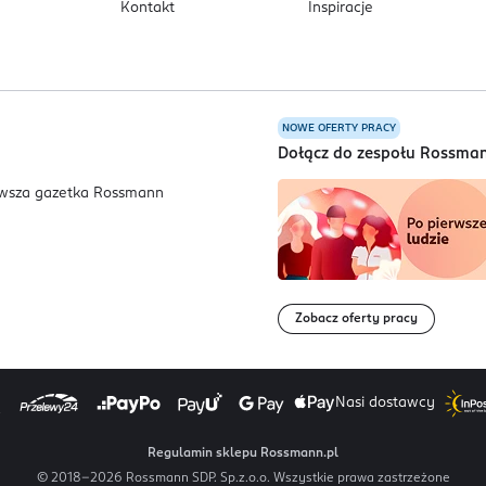
Kontakt
Inspiracje
NOWE OFERTY PRACY
a
Dołącz do zespołu Rossma
Zobacz oferty pracy
Nasi dostawcy
Regulamin sklepu Rossmann.pl
© 2018-
2026
Rossmann SDP. Sp.z.o.o. Wszystkie prawa zastrzeżone