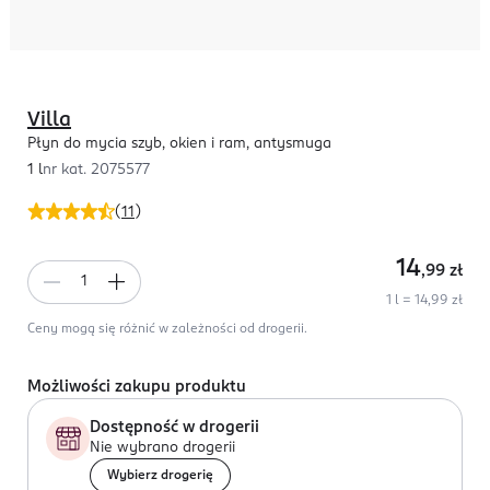
Villa
Płyn do mycia szyb, okien i ram, antysmuga
1 l
nr kat.
2075577
(
11
)
14
,99
zł
1 l = 14,99 zł
Ceny mogą się różnić w zależności od drogerii.
Możliwości zakupu produktu
Dostępność w drogerii
Nie wybrano drogerii
Wybierz drogerię