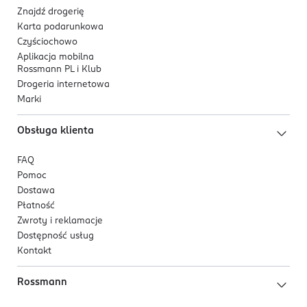
603895822
Znajdź drogerię
PL-Polska
Karta podarunkowa
Czyściochowo
Kod EAN
Aplikacja mobilna
5 902633 840006
Rossmann PL i Klub
Drogeria internetowa
Marki
Obsługa klienta
FAQ
Pomoc
Dostawa
Płatność
Zwroty i reklamacje
Dostępność usług
Kontakt
Rossmann