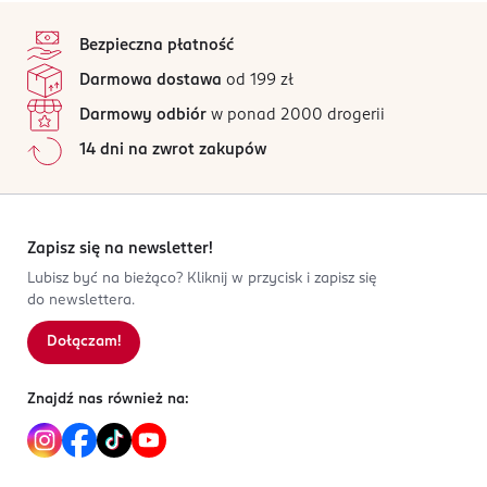
4,7
stopka
/5
PRODUCENT/PODMIOT ODPOWIEDZIALNY
Bezpieczna płatność
Dirk Rossmann GmbH
138 opinii
na podstawie
Darmowa dostawa
od 199 zł
Isernhägener Straße 16
Wszystkie opinie są zweryfikowane zakupem.
30938
Darmowy odbiór
w ponad 2000 drogerii
Jak działają opinie?
Burgwedel
14 dni na zwrot zakupów
product@rossmann.info
5
0
%
48426139700
4
0
%
DE-Niemcy
3
0
%
2
0
%
Zapisz się na newsletter!
Kod EAN
1
0
%
Lubisz być na bieżąco? Kliknij w przycisk i zapisz się
4 305615 969275
do newslettera.
Dołączam!
Sortowanie wg
data: od najnowszej
Znajdź nas również na: