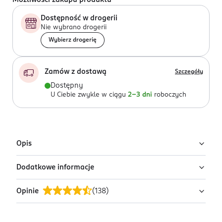
Możliwości zakupu produktu
Dostępność w drogerii
Nie wybrano drogerii
Wybierz drogerię
Zamów z dostawą
Szczegóły
Dostępny
U Ciebie zwykle w ciągu
2-3 dni
roboczych
Opis
Dodatkowe informacje
Nożyk do przycinania brwi For your Beaty ze specjalnie
wyprofilowanym ostrzem, dzięki któremu szybko
Opinie
(
138
)
pozbędziesz się niechcianych włosków.
OSTRZEŻENIA DOTYCZĄCE BEZPIECZEŃSTWA
Może być również stosowany do usuwania włosków z
Ostre jednorazowe ostrze. Po użyciu nałóż zatyczkę
twarzy.
ochronną.