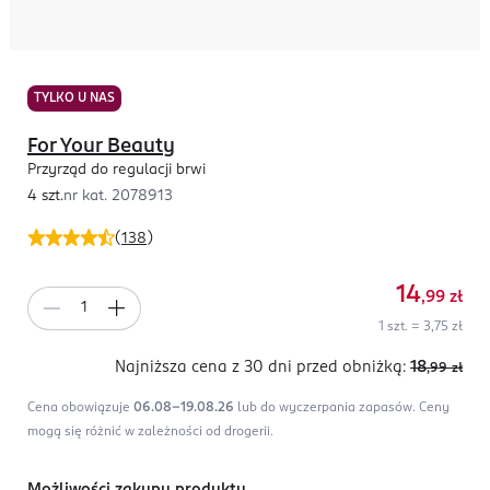
TYLKO U NAS
For Your Beauty
Przyrząd do regulacji brwi
4 szt.
nr kat.
2078913
(
138
)
14
,99
zł
1 szt. = 3,75 zł
Najniższa cena z 30 dni
przed obniżką:
18
,99
zł
Cena obowiązuje
06.08-19.08.26
lub do wyczerpania zapasów.
Ceny
mogą się różnić w zależności od drogerii.