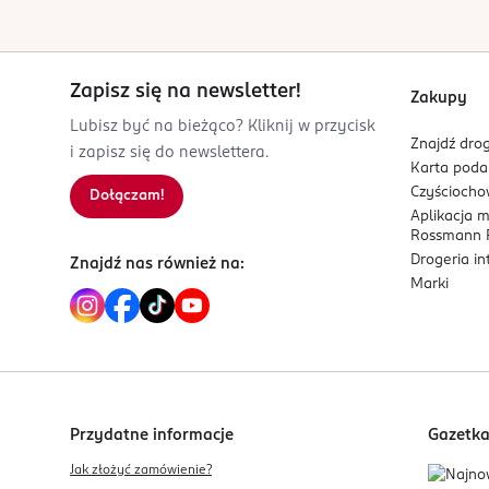
gliceryna
- pomaga zapobiegać przesuszeniu
502543703
PL-Polska
Formuła produktu
Zapisz się na newsletter!
Kod EAN
Zakupy
Pomada ma wodną bazę, dzięki czemu jest łatwa 
5 906750 227023
Lubisz być na bieżąco? Kliknij w przycisk
skutecznym utrwaleniu bez obciążania włosów.
Znajdź drog
i zapisz się do newslettera.
Karta pod
Poziom chwytu można regulować ilością produktu
Czyścioch
Dołączam!
klasycznych fryzur.
Aplikacja 
Rossmann P
Zapach Earth
Drogeria i
Znajdź nas również na:
Marki
Kompozycja zapachowa
inspirowana żywiołem z
poczucie równowagi i podkreśla indywidualny cha
Przydatne informacje
Gazetk
Jak złożyć zamówienie?