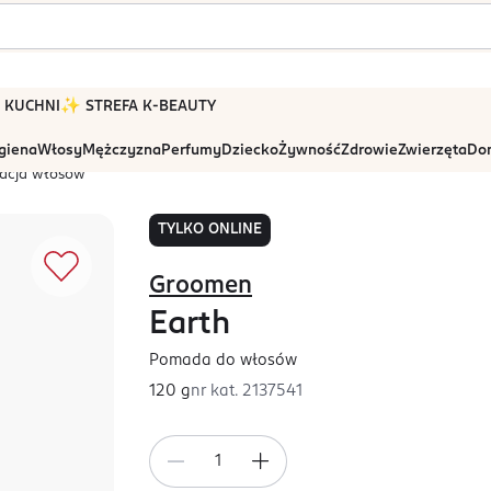
 W KUCHNI
✨ STREFA K-BEAUTY
igiena
Włosy
Mężczyzna
Perfumy
Dziecko
Żywność
Zdrowie
Zwierzęta
Dom
zacja włosów
TYLKO ONLINE
Groomen
Earth
Pomada do włosów
120 g
nr kat.
2137541