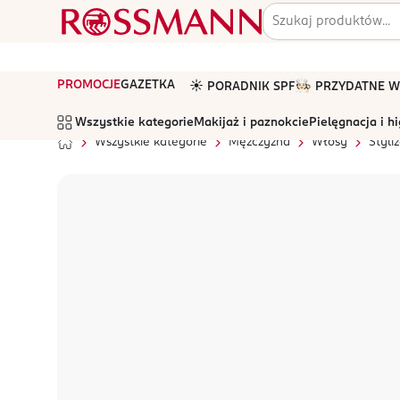
PROMOCJE
GAZETKA
☀️ PORADNIK SPF
🧑🏻‍🍳 PRZYDATNE
Wszystkie kategorie
Makijaż i paznokcie
Pielęgnacja i h
Wszystkie kategorie
Mężczyzna
Włosy
Styli