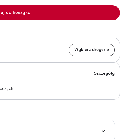
aj do koszyka
Wybierz drogerię
Szczegóły
oczych