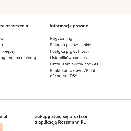
olipidowej skóry.
ze oznaczenia
Informacje prawne
szamponu. Formuła została opracowana z myślą o
we
Regulaminy
ga
Polityka plików
cookie
sowym połyskiem charakterystycznym dla
 więcej
Polityka prywatności
agamy jak umiemy
Lista plików
cookies
Ustawienia plików
cookies
Punkt kontaktowy/
Point
of contact DSA
To wyrazisty, drzewny aromat, który wnosi
nna!
Zakupy stają się prostsze
z aplikacją Rossmann PL