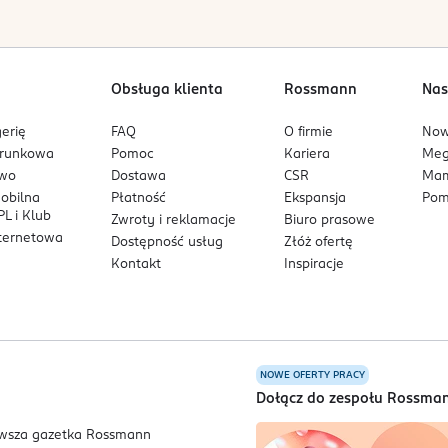
, poprawia miękkość włosów i wspiera regenerację bariery hydr
Obsługa klienta
Rossmann
Nas
w aplikacji i bez problemu zmywa się przy użyciu codziennego 
erię
FAQ
O firmie
No
arunkowa
Pomoc
Kariera
Me
 i sposobem aplikacji. Wykończenie jest naturalne, z ponadcza
owo
Dostawa
CSR
Mam
mobilna
Płatność
Ekspansja
Pom
L i Klub
Zwroty i reklamacje
Biuro prasowe
nternetowa
Dostępność usług
Złóż ofertę
iemi
łączy nuty drzewa cedrowego, mchu dębowego oraz jaśminu. 
Kontakt
Inspiracje
rakter.
NOWE OFERTY PRACY
a
Dołącz do zespołu Rossma