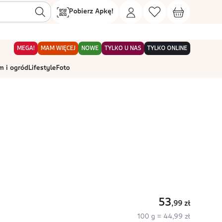
Pobierz Apkę!
MEGA!
MAM WIĘCEJ
NOWE
TYLKO U NAS
TYLKO ONLINE
 i ogród
Lifestyle
Foto
53
,99
zł
100 g = 44,99 zł