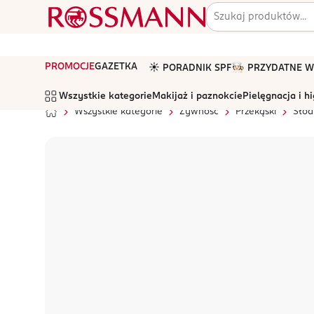
PROMOCJE
GAZETKA
☀️ PORADNIK SPF
🧑🏻‍🍳 PRZYDATNE
Wszystkie kategorie
Makijaż i paznokcie
Pielęgnacja i h
Wszystkie kategorie
Żywność
Przekąski
Słod