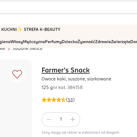
 W KUCHNI
✨ STREFA K-BEAUTY
igiena
Włosy
Mężczyzna
Perfumy
Dziecko
Żywność
Zdrowie
Zwierzęta
Dom
kie
Suszone owoce
Farmer's Snack
Owoce kaki, suszone, siarkowane
125 g
nr kat.
384158
(
53
)
Ceny mogą się różnić w zależności od drogerii.