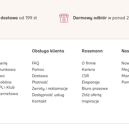
3
54 opinii
podstawie
inie są zweryfikowane zakupem.
2
 dostawa
od 199 zł
Darmowy odbiór
w ponad 2
1
Obsługa klienta
Rossmann
Nas
erię
FAQ
O firmie
No
arunkowa
Pomoc
Kariera
Me
owo
Dostawa
CSR
Mam
mobilna
Płatność
Ekspansja
Pom
L i Klub
Zwroty i reklamacje
Biuro prasowe
nternetowa
Dostępność usług
Złóż ofertę
Kontakt
Inspiracje