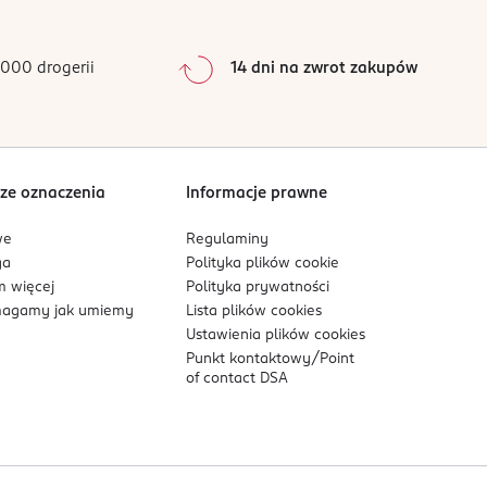
0
%
0
%
000 drogerii
14 dni na zwrot zakupów
0
%
Sortowanie wg
data: od najnowszej
ze oznaczenia
Informacje prawne
we
Regulaminy
ga
Polityka plików
cookie
 więcej
Polityka prywatności
agamy jak umiemy
Lista plików
cookies
Ustawienia plików
cookies
Punkt kontaktowy/
Point
of contact DSA