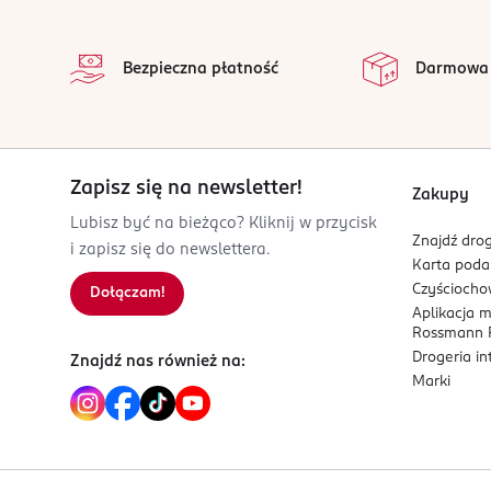
stopka
kontakt@bon-gusta.pl
na 
Wszystkie op
48502762110
Bezpieczna płatność
Darmowa
PL-Polska
Kod EAN
4 010442 413258
Zapisz się na newsletter!
Zakupy
Lubisz być na bieżąco? Kliknij w przycisk
Znajdź drog
i zapisz się do newslettera.
Karta pod
Czyścioch
Dołączam!
Aplikacja 
Rossmann P
Drogeria i
Znajdź nas również na:
Marki