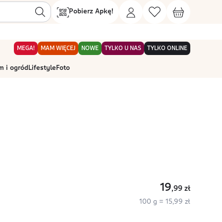
Pobierz Apkę!
MEGA!
MAM WIĘCEJ
NOWE
TYLKO U NAS
TYLKO ONLINE
 i ogród
Lifestyle
Foto
19
,99
zł
100 g = 15,99 zł