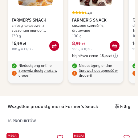
4,8
FARMER'S SNACK
FARMER'S SNACK
FA
chipsy kokosowe, z
suszone czereśnie,
chi
suszonym mango i
drylowane
Tr
ananasem
130 g
100 g
10
16
8
14
,
99 zł
,
99 zł
,
100 g = 13,07 zł
100 g = 8,99 zł
100
Najniższa cena:
13
,99
zł
Niedostępny online
Niedostępny online
Sprawdź dostępność w
Sprawdź dostępność w
drogerii
drogerii
Wszystkie produkty marki Farmer's Snack
Filtry
16
PRODUKTÓW
MEGA!
MEGA!