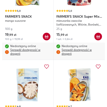
5,0
5,0
FARMER'S SNACK
FARMER'S SNACK
Super Mix
mango suszone
mieszanka owoców
Original
liofilizowanych, Wiśnie, Borówki,
Truskawki
100 g
25 g
19
15
,
99 zł
,
99 zł
100 g = 19,99 zł
1 szt. = 0,64 zł
Niedostępny online
Niedostępny online
Sprawdź dostępność w
Sprawdź dostępność w
drogerii
drogerii
4,8
4,7