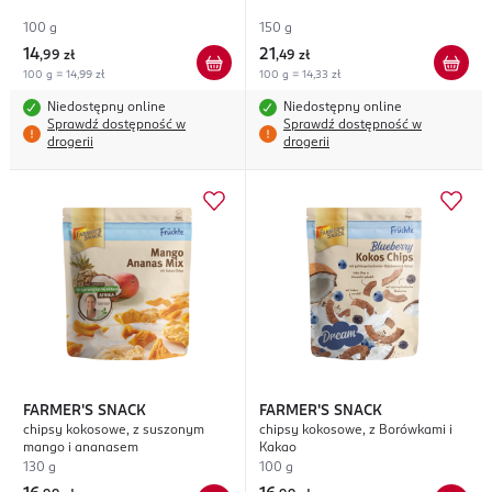
100 g
150 g
14
21
,
99 zł
,
49 zł
100 g = 14,99 zł
100 g = 14,33 zł
Niedostępny online
Niedostępny online
Sprawdź dostępność w
Sprawdź dostępność w
drogerii
drogerii
FARMER'S SNACK
FARMER'S SNACK
chipsy kokosowe, z suszonym
chipsy kokosowe, z Borówkami i
mango i ananasem
Kakao
130 g
100 g