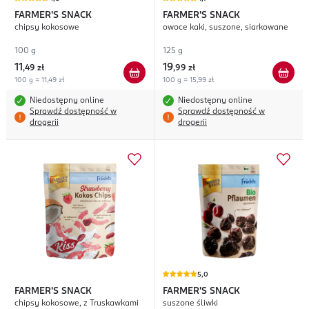
FARMER'S SNACK
FARMER'S SNACK
chipsy kokosowe
owoce kaki, suszone, siarkowane
100 g
125 g
11
19
,
49 zł
,
99 zł
100 g = 11,49 zł
100 g = 15,99 zł
Niedostępny online
Niedostępny online
Sprawdź dostępność w
Sprawdź dostępność w
drogerii
drogerii
5,0
FARMER'S SNACK
FARMER'S SNACK
chipsy kokosowe, z Truskawkami
suszone śliwki