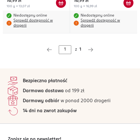
16
16
,
99 zł
,
99 zł
100 g = 13,07 zł
100 g = 16,99 zł
Niedostępny online
Niedostępny online
Sprawdź dostępność w
Sprawdź dostępność w
drogerii
drogerii
z
1
stopka
Bezpieczna płatność
Darmowa dostawa
od 199 zł
Darmowy odbiór
w ponad 2000 drogerii
14 dni na zwrot zakupów
Zapisz się na newsletter!