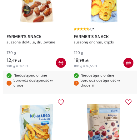
4,7
FARMER'S SNACK
FARMER'S SNACK
suszone daktyle, drylowane
suszony ananas, krążki
130 g
120 g
12
19
,
49 zł
,
99 zł
100 g = 9,61 zł
100 g = 16,66 zł
Niedostępny online
Niedostępny online
Sprawdź dostępność w
Sprawdź dostępność w
drogerii
drogerii