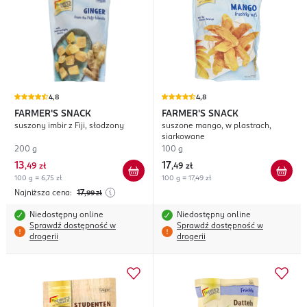
4,8
4,8
FARMER'S SNACK
FARMER'S SNACK
suszony imbir z Fiji, słodzony
suszone mango, w plastrach,
siarkowane
200 g
100 g
13
17
,
49 zł
,
49 zł
100 g = 6,75 zł
100 g = 17,49 zł
Najniższa cena:
17
,99
zł
Niedostępny online
Niedostępny online
Sprawdź dostępność w
Sprawdź dostępność w
drogerii
drogerii