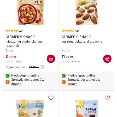
5,0
4,9
FARMER'S SNACK
FARMER'S SNACK
mieszanka studencka bez
suszone daktyle, drylowane
rodzynek
125 g
200 g
8
11
,
99 zł
,
49 zł
100 g = 7,19 zł
100 g = 5,75 zł
Najniższa cena:
11
,99
zł
Niedostępny online
Niedostępny online
Sprawdź dostępność w
Sprawdź dostępność w
drogerii
drogerii