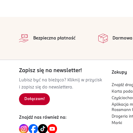
Błonnik:
3,4 g
PRODUCENT/PODMIOT ODPOWIEDZIALNY
Białko:
2,3 g
SNS FOODS sp. z o.o.
stopka
Sól:
0 g
ul. Kopcińskiego 69/71
na 
90-032 Łódź
Wszystkie op
Bezpieczna płatność
Darmowa
Kod EAN
5 902838 818732
Zapisz się na newsletter!
Zakupy
Lubisz być na bieżąco? Kliknij w przycisk
Znajdź drog
i zapisz się do newslettera.
Karta pod
Czyścioch
Dołączam!
Aplikacja 
Rossmann P
Drogeria i
Znajdź nas również na:
Marki