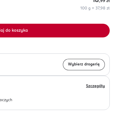
18
,99
zł
100 g = 37,98 zł
aj do koszyka
Wybierz drogerię
Szczegóły
oczych