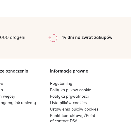
0
%
0
%
0
%
0
%
000 drogerii
14 dni na zwrot zakupów
0
%
Sortowanie wg
data: od najnowszej
ze oznaczenia
Informacje prawne
we
Regulaminy
ga
Polityka plików
cookie
 więcej
Polityka prywatności
agamy jak umiemy
Lista plików
cookies
Ustawienia plików
cookies
Punkt kontaktowy/
Point
of contact DSA