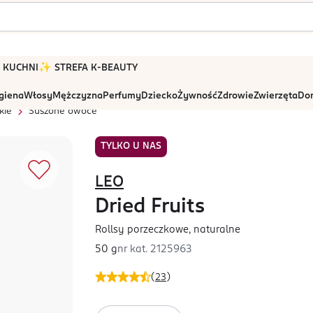
 W KUCHNI
✨ STREFA K-BEAUTY
igiena
Włosy
Mężczyzna
Perfumy
Dziecko
Żywność
Zdrowie
Zwierzęta
Dom
kie
Suszone owoce
TYLKO U NAS
LEO
Dried Fruits
Rollsy porzeczkowe, naturalne
50 g
nr kat.
2125963
(
23
)