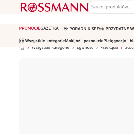
PROMOCJE
GAZETKA
☀️ PORADNIK SPF
🧑🏻‍🍳 PRZYDATNE
Wszystkie kategorie
Makijaż i paznokcie
Pielęgnacja i h
Wszystkie kategorie
Żywność
Przekąski
Słod