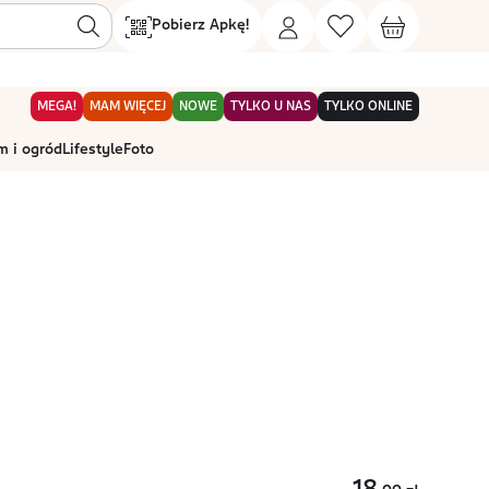
Pobierz Apkę!
MEGA!
MAM WIĘCEJ
NOWE
TYLKO U NAS
TYLKO ONLINE
 i ogród
Lifestyle
Foto