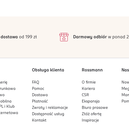
Jak działają opinie?
5
4,8
/5
4
3
23 opinii
podstawie
inie są zweryfikowane zakupem.
2
 dostawa
od 199 zł
Darmowy odbiór
w ponad 2
1
Obsługa klienta
Rossmann
Nas
erię
FAQ
O firmie
No
arunkowa
Pomoc
Kariera
Me
owo
Dostawa
CSR
Mam
mobilna
Płatność
Ekspansja
Pom
L i Klub
Zwroty i reklamacje
Biuro prasowe
nternetowa
Dostępność usług
Złóż ofertę
Kontakt
Inspiracje