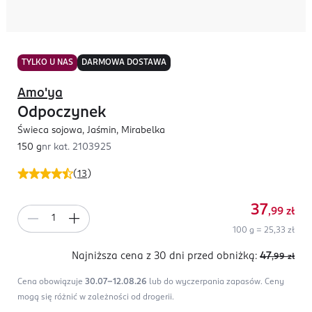
TYLKO U NAS
DARMOWA DOSTAWA
Amo'ya
Odpoczynek
Świeca sojowa, Jaśmin, Mirabelka
150 g
nr kat.
2103925
(
13
)
37
,99
zł
100 g = 25,33 zł
Najniższa cena z 30 dni
przed obniżką:
47
,99
zł
Cena obowiązuje
30.07-12.08.26
lub do wyczerpania zapasów.
Ceny
mogą się różnić w zależności od drogerii.