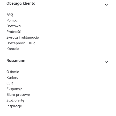
37-450 Stalowa Wola
Obsługa klienta
Kod EAN
FAQ
5 903715 540364
Pomoc
Dostawa
Płatność
Zwroty i reklamacje
Dostępność usług
Kontakt
Rossmann
O firmie
Kariera
CSR
Ekspansja
Biuro prasowe
Złóż ofertę
Inspiracje