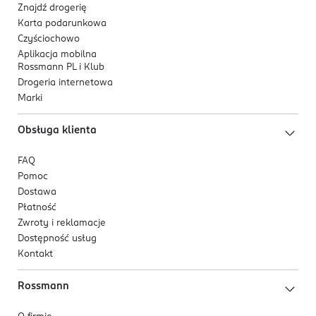
Znajdź drogerię
Nuty zapachowe
Karta podarunkowa
pieprz,
Czyściochowo
szafran,
Aplikacja mobilna
Rossmann PL i Klub
ambra.
Drogeria internetowa
Składniki aktywne
Marki
sole potasowe pozyskiwane z oleju kokosowego i
Obsługa klienta
oliwy z oliwek,
gliceryna,
FAQ
ekstrakt z szałwii,
Pomoc
ekstrakt z nasion soi,
Dostawa
pantenol,
Płatność
alantoina.
Zwroty i reklamacje
Dostępność usług
Do jakich włosów przeznaczony jest ten
Kontakt
produkt?
Rossmann
Szampon do codziennego stosowania, odpowiedni dla
każdego typu włosów: normalnych, przesuszonych