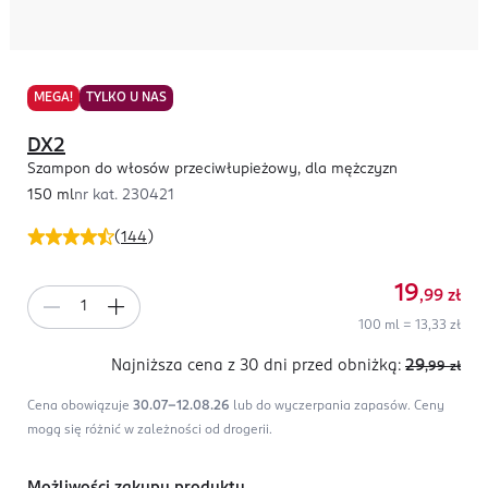
MEGA!
TYLKO U NAS
DX2
Szampon do włosów przeciwłupieżowy, dla mężczyzn
150 ml
nr kat.
230421
(
144
)
19
,99
zł
100 ml = 13,33 zł
Najniższa cena z 30 dni
przed obniżką:
29
,99
zł
Cena obowiązuje
30.07-12.08.26
lub do wyczerpania zapasów.
Ceny
mogą się różnić w zależności od drogerii.