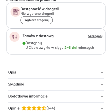
Możliwości zakupu produktu
Dostępność w drogerii
Nie wybrano drogerii
Wybierz drogerię
Zamów z dostawą
Szczegóły
Dostępny
U Ciebie zwykle w ciągu
2-3 dni
roboczych
Opis
Składniki
Przeciwłupieżowy szampon dla mężczyzn DX2 o
podwójnym działaniu: likwiduje oznaki łupieżu, a także
Dodatkowe informacje
chroni przed nadmiernym wypadaniem włosów.
Ingredients: : AQUA, SODIUM LAURETH SULFATE,
Pozostawia włosy miękkie i lśniące.
SODIUM LAUROYL METHYL ISETHIONATE, ACRYLATES
Opinie
(
144
)
COPOLYMER, PROPYLENE GLYCOL, ALOE BARBADENSIS
PRZYGOTOWANIE I STOSOWANIE