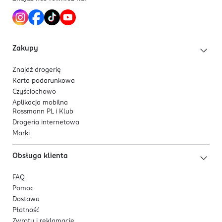
Kod EAN
4 743318 139944
Zakupy
Znajdź drogerię
Karta podarunkowa
Czyściochowo
Aplikacja mobilna
Rossmann PL i Klub
Drogeria internetowa
Marki
Obsługa klienta
FAQ
Pomoc
Dostawa
Płatność
Zwroty i reklamacje