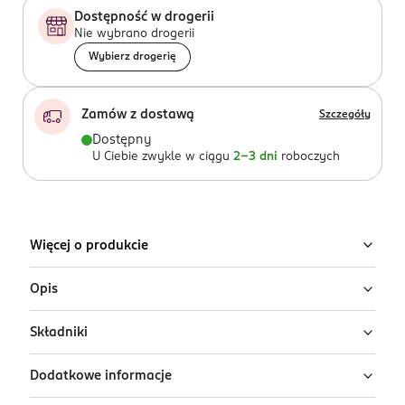
Dostępność w drogerii
Nie wybrano drogerii
Wybierz drogerię
Zamów z dostawą
Szczegóły
Dostępny
U Ciebie zwykle w ciągu
2-3 dni
roboczych
Więcej o produkcie
Opis
Składniki
Odkryj nowy szampon od Ice Professional, gdzie
wegańskie i naturalne formuły łączą się z wiedzą i
Dodatkowe informacje
doświadczeniem trychologów. Sekret skuteczności leży
Ingredients: Aqua, Sodium Coco-Sulfate, Coco-
w innowacyjnej technologii ekstrakcji
Glucoside, Sodium Chloride, Decyl Glucoside,