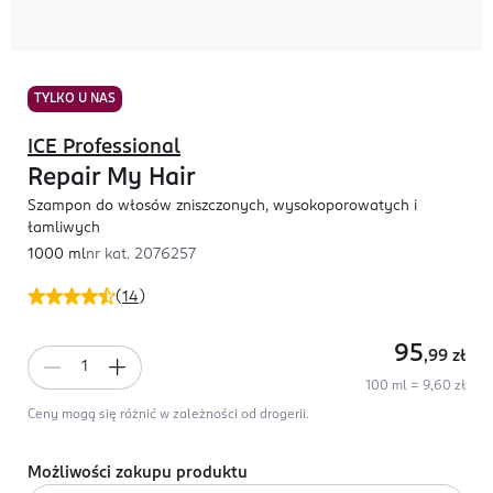
TYLKO U NAS
ICE Professional
Repair My Hair
Szampon do włosów zniszczonych, wysokoporowatych i
łamliwych
1000 ml
nr kat.
2076257
(
14
)
95
,99
zł
100 ml = 9,60 zł
Ceny mogą się różnić w zależności od drogerii.
Możliwości zakupu produktu