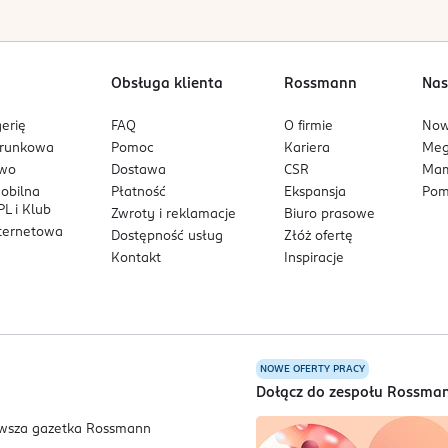
 końcówka szczoteczki, ładowarka.
Obsługa klienta
Rossmann
Nas
erię
FAQ
O firmie
No
arunkowa
Pomoc
Kariera
Me
owo
Dostawa
CSR
Mam
mobilna
Płatność
Ekspansja
Pom
L i Klub
Zwroty i reklamacje
Biuro prasowe
nternetowa
Dostępność usług
Złóż ofertę
Kontakt
Inspiracje
NOWE OFERTY PRACY
a
Dołącz do zespołu Rossma