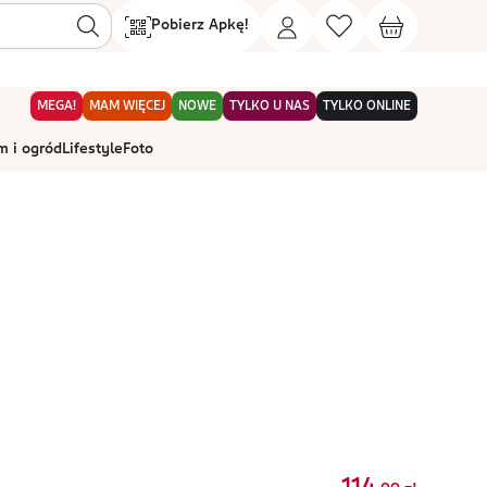
Pobierz Apkę!
MEGA!
MAM WIĘCEJ
NOWE
TYLKO U NAS
TYLKO ONLINE
 i ogród
Lifestyle
Foto