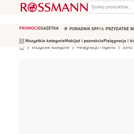
PROMOCJE
GAZETKA
☀️ PORADNIK SPF
🧑🏻‍🍳 PRZYDATNE
Wszystkie kategorie
Makijaż i paznokcie
Pielęgnacja i h
Wszystkie kategorie
Pielęgnacja i higiena
Jama 