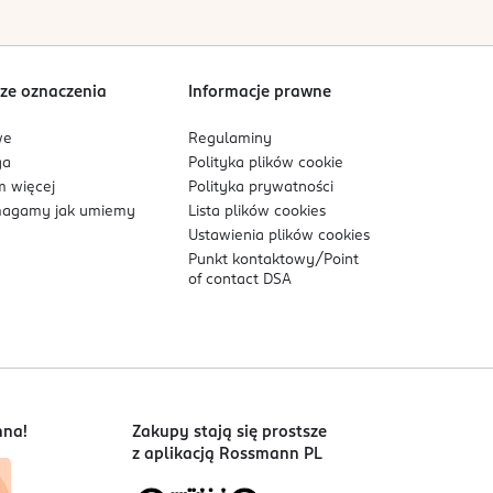
Sortowanie wg
data: od najnowszej
ze oznaczenia
Informacje prawne
we
Regulaminy
ga
Polityka plików
cookie
 więcej
Polityka prywatności
agamy jak umiemy
Lista plików
cookies
Ustawienia plików
cookies
Punkt kontaktowy/
Point
of contact DSA
nna!
Zakupy stają się prostsze
z aplikacją Rossmann PL