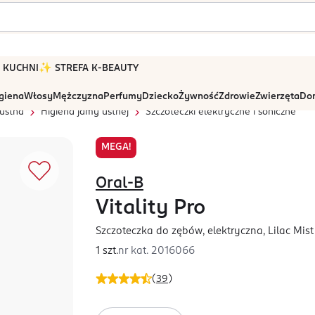
 W KUCHNI
✨ STREFA K-BEAUTY
igiena
Włosy
Mężczyzna
Perfumy
Dziecko
Żywność
Zdrowie
Zwierzęta
Dom
ustna
Higiena jamy ustnej
Szczoteczki elektryczne i soniczne
MEGA!
Oral-B
Vitality Pro
Szczoteczka do zębów, elektryczna, Lilac Mist
1 szt.
nr kat.
2016066
(
39
)