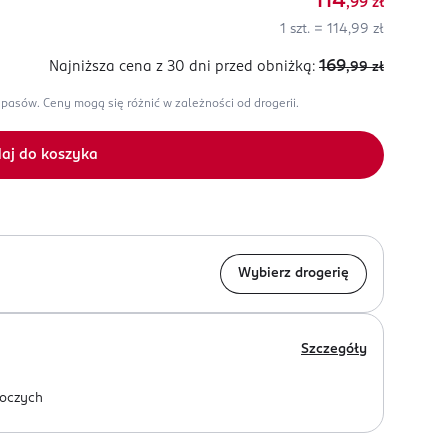
114
,99
zł
1 szt. = 114,99 zł
169
Najniższa cena z 30 dni
przed obniżką:
,99
zł
apasów.
Ceny mogą się różnić w zależności od drogerii.
aj do koszyka
Wybierz drogerię
Szczegóły
oczych