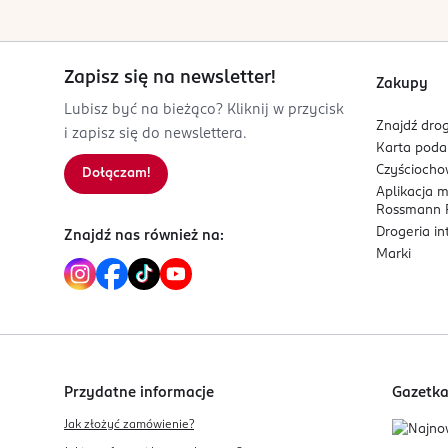
Procter&Gamble DS Polska sp. z o.o.
Wewnątrz opakowania: szczoteczka elektryczna,1
ul. Zabraniecka 20
03-872 Warszawa
Zapisz się na newsletter!
Zakupy
Kod EAN
Lubisz być na bieżąco? Kliknij w przycisk
4 210201 427025
Znajdź drog
i zapisz się do newslettera.
Karta pod
Czyścioch
Dołączam!
Aplikacja 
Rossmann P
Drogeria i
Znajdź nas również na:
Marki
Przydatne informacje
Gazetk
Jak złożyć zamówienie?