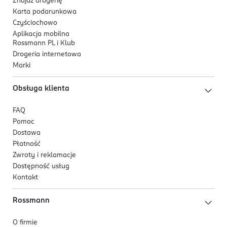
PRODUCENT/PODMIOT ODPOWIEDZIALNY
Znajdź drogerię
Karta podarunkowa
Procter&Gamble DS Polska sp. z o.o.
Czyściochowo
ul. Zabraniecka 20
Aplikacja mobilna
03-872 Warszawa
Rossmann PL i Klub
Drogeria internetowa
Kod EAN
Marki
8 700216 614931
Obsługa klienta
FAQ
Pomoc
Dostawa
Płatność
Zwroty i reklamacje
Dostępność usług
Kontakt
Rossmann
O firmie