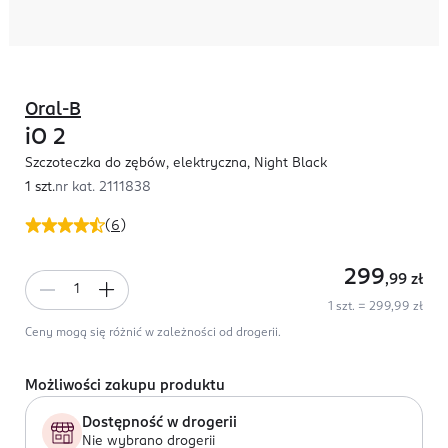
Oral-B
iO 2
Szczoteczka do zębów, elektryczna, Night Black
1 szt.
nr kat.
2111838
(
6
)
299
,99
zł
1 szt. = 299,99 zł
Ceny mogą się różnić w zależności od drogerii.
Możliwości zakupu produktu
Dostępność w drogerii
Nie wybrano drogerii