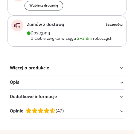
Wybierz drogerię
Zamów z dostawą
Szczegóły
Dostępny
U Ciebie zwykle w ciągu
2-3 dni
roboczych
Więcej o produkcie
Opis
Dodatkowe informacje
Szczoteczka Oral-B z technologią iO skutecznie usuwa
do 100% więcej płytki bakteryjnej, zapewniając
Opinie
(
47
)
zdrowsze zęby i dziąsła. Zaprojektowana w Niemczech,
OSTRZEŻENIA DOTYCZĄCE BEZPIECZEŃSTWA
szczoteczka Oral-B została stworzona na lata, a marka
Nie stosować u dzieci poniżej 3 roku życia.
Oral-B jest najczęściej wybieraną przez dentystów na
PRODUCENT/PODMIOT ODPOWIEDZIALNY