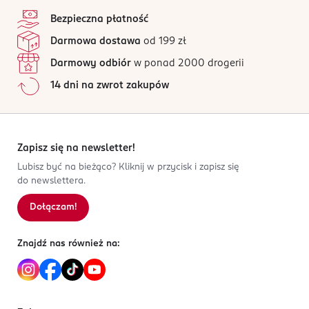
4,9
stopka
świecie.
/5
Procter&Gamble DS Polska sp. z o.o.
Bezpieczna płatność
ul. Zabraniecka 20
dokładnie szczotkuje oraz chroni dziąsła dzięki
47 opinii
na podstawie
Darmowa dostawa
od 199 zł
03-872 Warszawa
automatycznemu czujnikowi siły nacisku i 2-
Wszystkie opinie są zweryfikowane zakupem.
minutowemu timerowi
Darmowy odbiór
w ponad 2000 drogerii
Kod EAN
Jak działają opinie?
nowoczesna technologia zapewnia skuteczne
14 dni na zwrot zakupów
8 700216 611831
czyszczenie, jednocześnie łagodnie dbając o
5
0
%
zęby
4
0
%
1 przycisk wystarcza aby zyskać
3
0
%
spersonalizowane czyszczenie
2
0
%
Zapisz się na newsletter!
1
0
%
Lubisz być na bieżąco? Kliknij w przycisk i zapisz się
do newslettera.
Dołączam!
Sortowanie wg
data: od najnowszej
Znajdź nas również na: