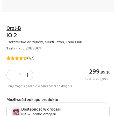
Oral-B
iO 2
Szczoteczka do zębów, elektryczna, Calm Pink
1 szt.
nr kat.
2089901
(
47
)
299
,99
zł
1 szt. = 299,99 zł
Ceny mogą się różnić w zależności od drogerii.
Możliwości zakupu produktu
Dostępność w drogerii
Nie wybrano drogerii