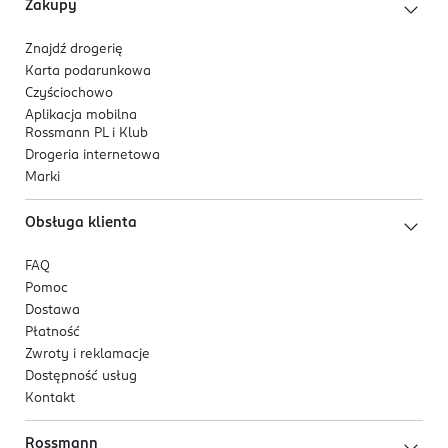
Zakupy
rekomendowane przez producenta.
PRODUCENT/PODMIOT ODPOWIEDZIALNY
Znajdź drogerię
Karta podarunkowa
Procter&Gamble DS Polska sp. z o.o.
Czyściochowo
ul. Zabraniecka 20
Aplikacja mobilna
03-872 Warszawa
Rossmann PL i Klub
Drogeria internetowa
Kod EAN
Marki
8 006540 731277
Obsługa klienta
FAQ
Pomoc
Dostawa
Płatność
Zwroty i reklamacje
Dostępność usług
Kontakt
Rossmann