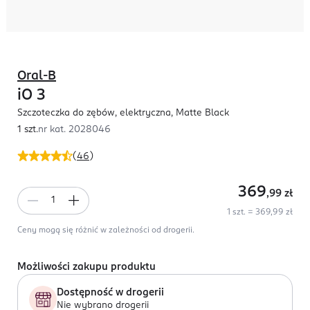
Oral-B
iO 3
Szczoteczka do zębów, elektryczna, Matte Black
1 szt.
nr kat.
2028046
(
46
)
369
,99
zł
1 szt. = 369,99 zł
Ceny mogą się różnić w zależności od drogerii.
Możliwości zakupu produktu
Dostępność w drogerii
Nie wybrano drogerii