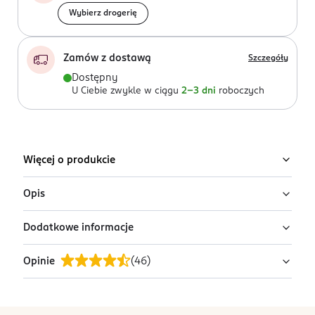
Wybierz drogerię
Zamów z dostawą
Szczegóły
Dostępny
U Ciebie zwykle w ciągu
2-3 dni
roboczych
Więcej o produkcie
Opis
Dodatkowe informacje
Szczoteczka elektryczna iO 3 została wyposażona w
najlepszą technologię Oral-B, która łączy okrągłą
Opinie
(
46
)
główkę szczoteczki zaprojektowaną we współpracy z
OSTRZEŻENIA DOTYCZĄCE BEZPIECZEŃSTWA
dentystami z delikatnymi mikrowibracjami włókien, aby
Należy regularnie sprawdzać
zapewnić profesjonalne szczotkowanie zębów w domu i
produkt/przewód/akcesoria pod kątem uszkodzeń. Nie