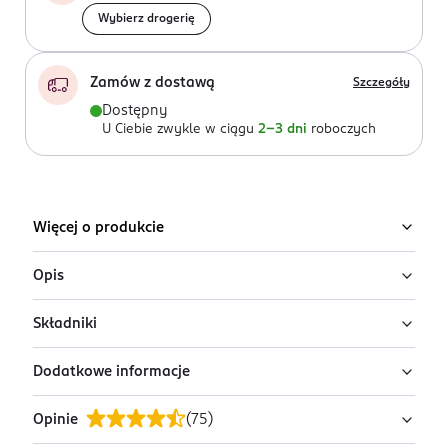
Wybierz drogerię
Zamów z dostawą
Szczegóły
Dostępny
U Ciebie zwykle w ciągu
2-3 dni
roboczych
Więcej o produkcie
Opis
Składniki
Soniczna szczoteczka do zębów Vitammy® Platinum
polecana wszystkim przykładającym wagę do
Dodatkowe informacje
efektywnej i systematycznej higieny jamy ustnej.
Zestaw zawiera:
Szczególnie dla poszukujących szczoteczki sonicznej z
1 szczoteczkę,
Opinie
(
75
)
różnorodnymi trybami pracy.
PRZYGOTOWANIE I STOSOWANIE
2 końcówki,