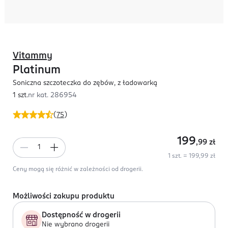
Vitammy
Platinum
Soniczna szczoteczka do zębów, z ładowarką
1 szt.
nr kat.
286954
(
75
)
199
,99
zł
1 szt. = 199,99 zł
Ceny mogą się różnić w zależności od drogerii.
Możliwości zakupu produktu
Dostępność w drogerii
Nie wybrano drogerii