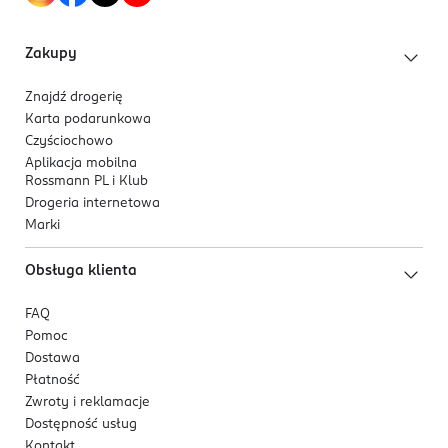
ładowaniu,
wysoką energię – do 48000 wibracji na minutę,
Zakupy
bardzo cichy tryb pracy - <65 dB,
skuteczność – czyści 2x dokładniej niż
Znajdź drogerię
szczoteczka manualna,
Karta podarunkowa
odliczanie – 4 x 30 sekund.
Czyściochowo
Aplikacja mobilna
Ponadto jest wodoodporna i wygodna – bateria
Rossmann PL i Klub
litowo-jonowa, ładowarka indukcyjna.
Drogeria internetowa
Marki
Posiada 2 lata gwarancji.
Obsługa klienta
FAQ
Pomoc
Dostawa
Płatność
Zwroty i reklamacje
Dostępność usług
Kontakt