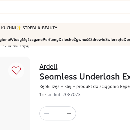
 W KUCHNI
✨ STREFA K-BEAUTY
igiena
Włosy
Mężczyzna
Perfumy
Dziecko
Żywność
Zdrowie
Zwierzęta
Dom
Sztuczne rzęsy
Ardell
Seamless Underlash E
Kępki rzęs + klej + produkt do ściągania kępe
1 szt.
nr kat.
2087073