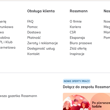
Obsługa klienta
Rossmann
Nas
erię
FAQ
O firmie
No
arunkowa
Pomoc
Kariera
Me
owo
Dostawa
CSR
Mam
mobilna
Płatność
Ekspansja
Pom
L i Klub
Zwroty i reklamacje
Biuro prasowe
nternetowa
Dostępność usług
Złóż ofertę
Kontakt
Inspiracje
NOWE OFERTY PRACY
a
Dołącz do zespołu Rossma