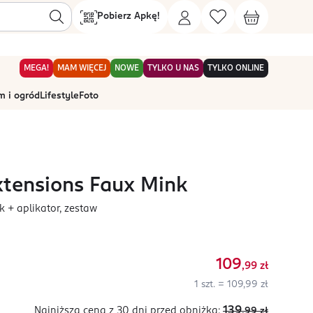
Pobierz Apkę!
MEGA!
MAM WIĘCEJ
NOWE
TYLKO U NAS
TYLKO ONLINE
 i ogród
Lifestyle
Foto
xtensions Faux Mink
k + aplikator, zestaw
109
,99
zł
1 szt. = 109,99 zł
139
Najniższa cena z 30 dni
przed obniżką:
,99
zł