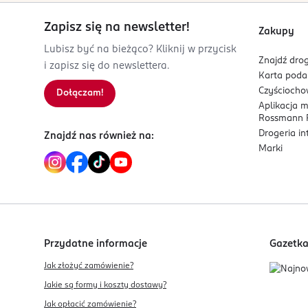
Kod EAN
Zapisz się na newsletter!
0 074764 367372
Zakupy
Lubisz być na bieżąco? Kliknij w przycisk
Znajdź drog
i zapisz się do newslettera.
Karta pod
Czyścioch
Dołączam!
Aplikacja 
Rossmann P
Drogeria i
Znajdź nas również na:
Marki
Przydatne informacje
Gazetk
Jak złożyć zamówienie?
Jakie są formy i koszty dostawy?
Jak opłacić zamówienie?