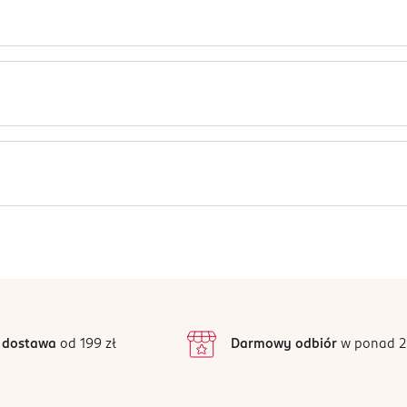
h Extensions to zestaw do domowego, trwałego przedłużania rzęs
y bardzo naturalny efekt
ń
rzed aplikacją Ardell Seamless.
omocą zalotki - dla lepszego efektu.
ond and Seal zawiera:
mocą szczoteczki na długości rzęs (kawałek po kawałku, nie nak
ę do rzęs pokrytych klejem - od spodu.
Jak działają opinie?
nąć nadmiar kleju i utrwalić efekt.
Ten produkt nie ma jeszcze opinii.
todą Underlash
nia kępek Seamless
 dostawa
od 199 zł
Darmowy odbiór
w ponad 2