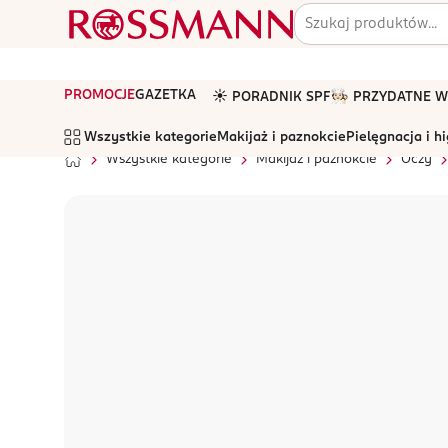
PROMOCJE
GAZETKA
☀️ PORADNIK SPF
🧑🏻‍🍳 PRZYDATNE
Wszystkie kategorie
Makijaż i paznokcie
Pielęgnacja i h
Wszystkie kategorie
Makijaż i paznokcie
Oczy