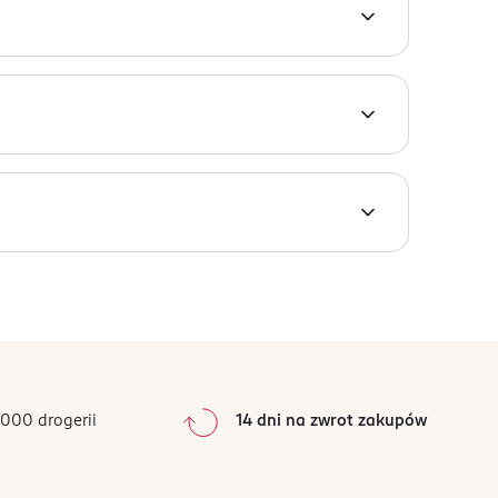
 za pomocą metody Underlash Bond and Seal.
ładaj na całe rzęsy za jednym razem).
000 drogerii
14 dni na zwrot zakupów